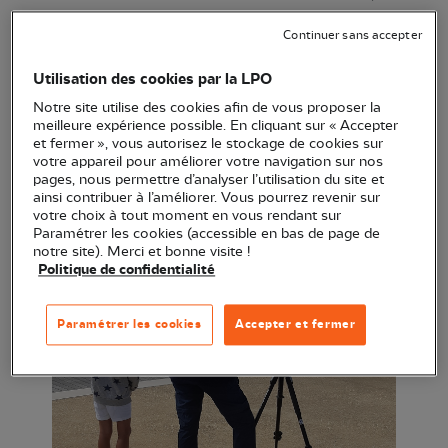
les découvrirons avec des jumelles et une longue-
Continuer sans accepter
vue ! Grâce à des puzzles, et un outil très spécial,
tu vas apprendre à reconnaitre les oiseaux de la
Utilisation des cookies par la LPO
réserve naturelle en t’amusant et devenir
Notre site utilise des cookies afin de vous proposer la
ornithologue pour de vrai !
meilleure expérience possible. En cliquant sur « Accepter
et fermer », vous autorisez le stockage de cookies sur
votre appareil pour améliorer votre navigation sur nos
pages, nous permettre d’analyser l’utilisation du site et
ainsi contribuer à l’améliorer. Vous pourrez revenir sur
votre choix à tout moment en vous rendant sur
Paramétrer les cookies (accessible en bas de page de
notre site). Merci et bonne visite !
Politique de confidentialité
Paramétrer les cookies
Accepter et fermer