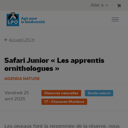
Aller au contenu principal
Aller au menu principal
Aller à
Aller à la recherche
Accueil LPO.fr
Safari Junior « Les apprentis
ornithologues »
AGENDA NATURE
Vendredi 25
Réserves naturelles
Sortie nature
avril 2025
17 - Charente-Maritime
Les oiseaux font la renommée de la réserve, nous