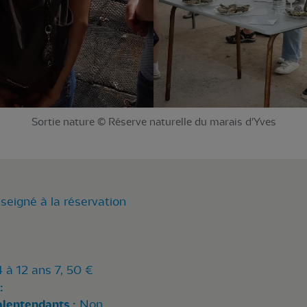
Sortie nature © Réserve naturelle du marais d'Yves
seigné à la réservation
4 à 12 ans 7, 50 €
:
alentendants :
Non