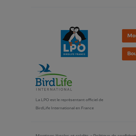
Mo
Bou
La LPO est le représentant officiel de
BirdLife International en France