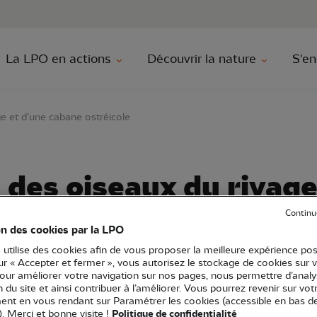
au contenu principal
Aller au menu principal
Aller à la r
La LPO en actions
Découvrir la nature
S'en
e et d’une cabane ostréicole
des oiseaux du rivage
éicole
Continu
on des cookies par la LPO
 utilise des cookies afin de vous proposer la meilleure expérience pos
sur « Accepter et fermer », vous autorisez le stockage de cookies sur 
pour améliorer votre navigation sur nos pages, nous permettre d’analy
ion du site et ainsi contribuer à l’améliorer. Vous pourrez revenir sur vot
aturelles
Sortie nature
17 - Charente-Maritime
nt en vous rendant sur Paramétrer les cookies (accessible en bas d
). Merci et bonne visite !
Politique de confidentialité