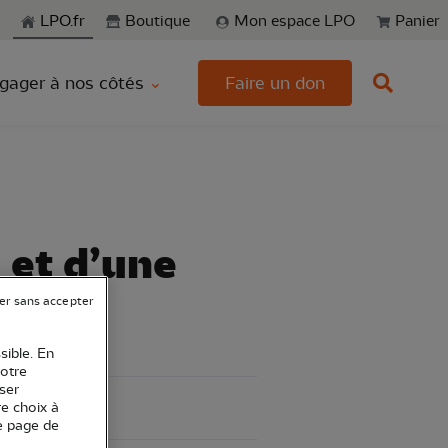
echerche
LPO.fr
Boutique
Mon espace LPO
Panier
gager à nos côtés
Faire un don
 et d’une
er sans accepter
sible. En
votre
ser
re choix à
e page de