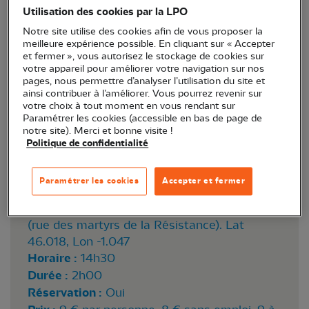
Utilisation des cookies par la LPO
œufs, nourrissent leurs jeunes…
Notre site utilise des cookies afin de vous proposer la
meilleure expérience possible. En cliquant sur « Accepter
et fermer », vous autorisez le stockage de cookies sur
votre appareil pour améliorer votre navigation sur nos
pages, nous permettre d’analyser l’utilisation du site et
ainsi contribuer à l’améliorer. Vous pourrez revenir sur
votre choix à tout moment en vous rendant sur
Paramétrer les cookies (accessible en bas de page de
notre site). Merci et bonne visite !
cigognes©eddyherbé
Politique de confidentialité
Paramétrer les cookies
Accepter et fermer
Lieu :
Yves (17340)
Point de rendez-vous :
parking église d’Yves
(rue des martyrs de la Résistance). Lat
46.018, Lon -1.047
Horaire :
14h30
Durée :
2h00
Réservation :
Oui