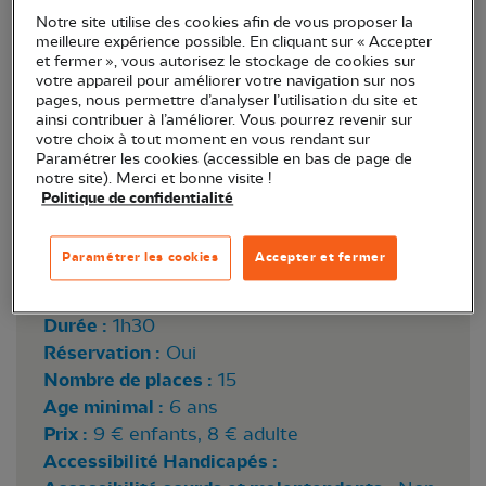
d’Yves. Durée : 2h pour le rallye.
Notre site utilise des cookies afin de vous proposer la
meilleure expérience possible. En cliquant sur « Accepter
et fermer », vous autorisez le stockage de cookies sur
votre appareil pour améliorer votre navigation sur nos
pages, nous permettre d’analyser l’utilisation du site et
ainsi contribuer à l’améliorer. Vous pourrez revenir sur
Animation Rallye Nature
votre choix à tout moment en vous rendant sur
Paramétrer les cookies (accessible en bas de page de
notre site). Merci et bonne visite !
Politique de confidentialité
Lieu :
Yves (17340)
Point de rendez-vous :
communiqué à la
Paramétrer les cookies
Accepter et fermer
réservation
Horaire :
9h30
Durée :
1h30
Réservation :
Oui
Nombre de places :
15
Age minimal :
6 ans
Prix :
9 € enfants, 8 € adulte
Accessibilité Handicapés :