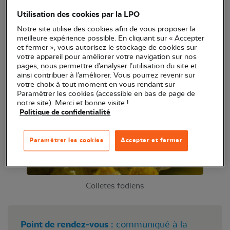
Est-ce que l'abeille solitaire s'ennuie ? Equipés de
Utilisation des cookies par la LPO
boites loupes nous inspecterons les fleurs pour
Notre site utilise des cookies afin de vous proposer la
découvrir la vie discrète des abeilles sauvages.
meilleure expérience possible. En cliquant sur « Accepter
et fermer », vous autorisez le stockage de cookies sur
votre appareil pour améliorer votre navigation sur nos
pages, nous permettre d’analyser l’utilisation du site et
ainsi contribuer à l’améliorer. Vous pourrez revenir sur
votre choix à tout moment en vous rendant sur
Paramétrer les cookies (accessible en bas de page de
notre site). Merci et bonne visite !
Politique de confidentialité
Paramétrer les cookies
Accepter et fermer
Colletes fodiens
Point de rendez-vous :
communiqué à la