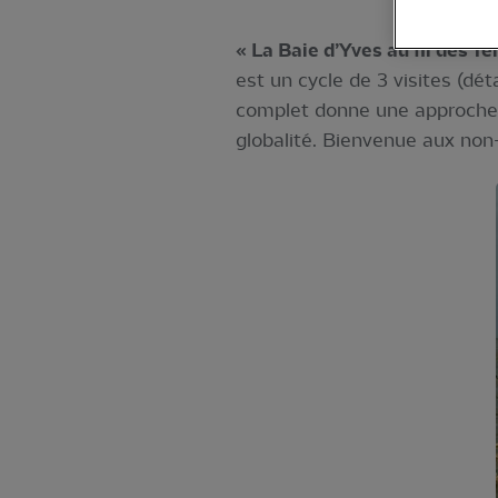
« La Baie d’Yves au fil des T
est un cycle de 3 visites (dé
complet donne une approche 
globalité. Bienvenue aux non-