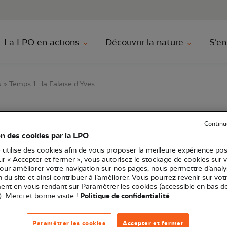
au contenu principal
Aller au menu principal
Aller à la r
La LPO en actions
Découvrir la nature
S'en
 » Temps 1 : la Falaise d'Yves
Continu
’Yves au fil des temps 
on des cookies par la LPO
'Yves
 utilise des cookies afin de vous proposer la meilleure expérience pos
sur « Accepter et fermer », vous autorisez le stockage de cookies sur 
pour améliorer votre navigation sur nos pages, nous permettre d’analy
ion du site et ainsi contribuer à l’améliorer. Vous pourrez revenir sur vot
nt en vous rendant sur Paramétrer les cookies (accessible en bas d
). Merci et bonne visite !
Politique de confidentialité
ves naturelles
Sortie nature
17 - Charente-Maritime
Paramétrer les cookies
Accepter et fermer