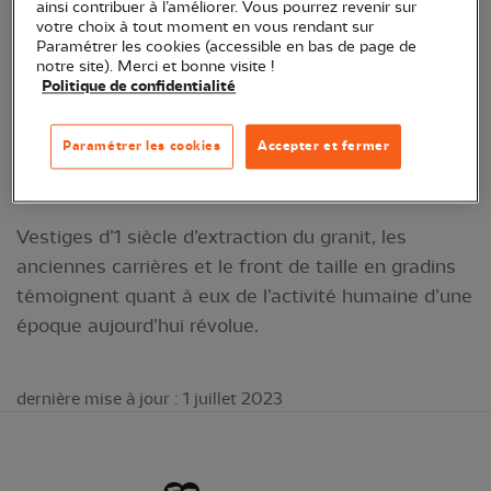
ainsi contribuer à l’améliorer. Vous pourrez revenir sur
toujours renouvelé : tempêtes hivernales
votre choix à tout moment en vous rendant sur
Paramétrer les cookies (accessible en bas de page de
spectaculaires, douces lumières printanières,
notre site). Merci et bonne visite !
couchers de soleil embrasant le ciel et les flots…
Politique de confidentialité
Castel Erek héberge une faune et une flore d’une
Paramétrer les cookies
Accepter et fermer
grande richesse : oiseaux marins et de la lande,
orchidées, crapauds…
Vestiges d’1 siècle d’extraction du granit, les
anciennes carrières et le front de taille en gradins
témoignent quant à eux de l’activité humaine d’une
époque aujourd’hui révolue.
dernière mise à jour : 1 juillet 2023