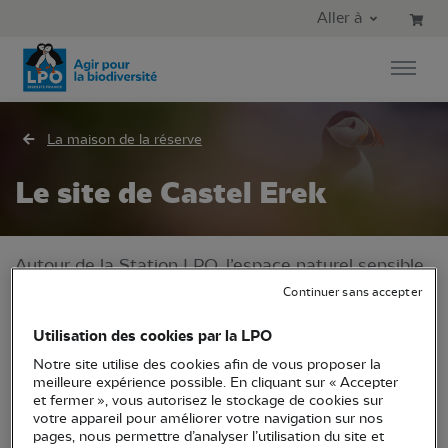
Aller au contenu principal
Aller au menu principal
Aller à
Aller à la recherche
La maison de la réserve
Le site de Castel Erek
Autour de la Station LPO, l’espace naturel sensible
de Castel Erek offre au promeneur un panorama
Continuer sans accepter
remarquable, où le regard embrasse les SeptÎles à
Utilisation des cookies par la LPO
l’est, l’île Millau à l’ouest et l’archipel des Triagoz au
Notre site utilise des cookies afin de vous proposer la
nord.
meilleure expérience possible. En cliquant sur « Accepter
et fermer », vous autorisez le stockage de cookies sur
Au rythme des marées, des saisons et des
votre appareil pour améliorer votre navigation sur nos
pages, nous permettre d’analyser l’utilisation du site et
lumières, Castel Erek offre un spectacle naturel