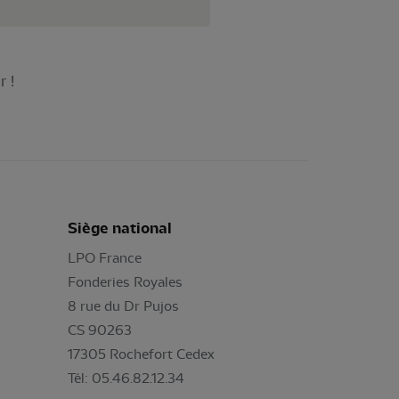
r !
Siège national
LPO France
Fonderies Royales
8 rue du Dr Pujos
CS 90263
17305 Rochefort Cedex
Tél: 05.46.82.12.34