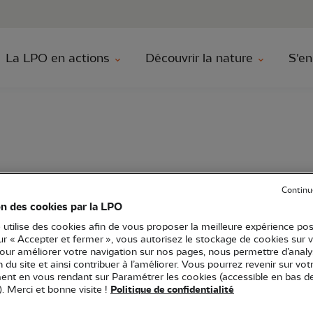
au contenu principal
Aller au menu principal
Aller à la r
La LPO en actions
Découvrir la nature
S'en
Naturelle en famille
Continu
on des cookies par la LPO
 utilise des cookies afin de vous proposer la meilleure expérience pos
sur « Accepter et fermer », vous autorisez le stockage de cookies sur 
erves naturelles
LPO Poitou-Charentes
Sortie nature
17 - 
pour améliorer votre navigation sur nos pages, nous permettre d’analy
ion du site et ainsi contribuer à l’améliorer. Vous pourrez revenir sur vot
nt en vous rendant sur Paramétrer les cookies (accessible en bas d
). Merci et bonne visite !
Politique de confidentialité
ité de la Réserve Naturelle Nationale de Lilleau des Ni