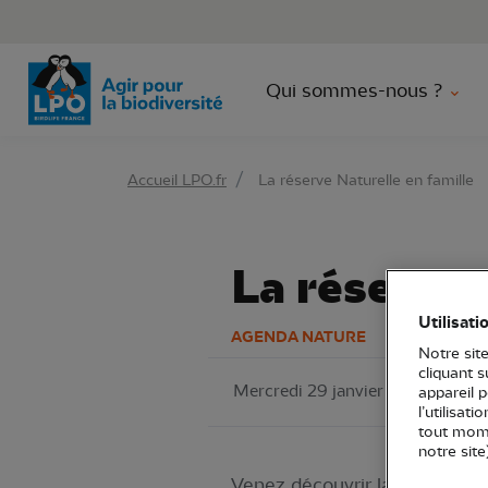
Aller 
Qui sommes-nous ?
Accueil LPO.fr
La réserve Naturelle en famille
La réserve 
Utilisati
AGENDA NATURE
Notre site
cliquant 
Mercredi 29 janvier 2025
Rés
appareil 
l’utilisat
tout mome
notre site
Venez découvrir la biodivers