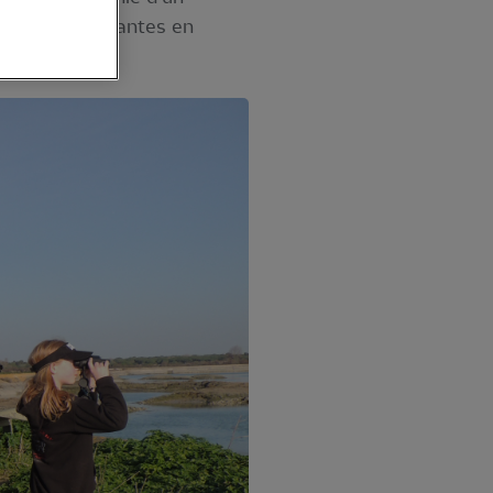
rsonnes débutantes en