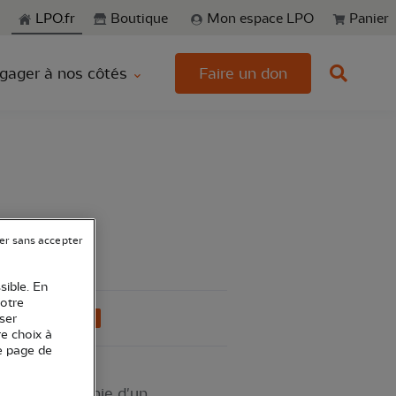
echerche
LPO.fr
Boutique
Mon espace LPO
Panier
gager à nos côtés
Faire un don
er sans accepter
sible. En
votre
Charente-Maritime
ser
re choix à
e page de
ges en compagnie d'un