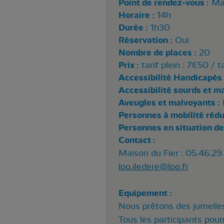
Point de rendez-vous :
Ma
Horaire :
14h
Durée :
1h30
Réservation :
Oui
Nombre de places :
20
Prix :
tarif plein : 7€50 / t
Accessibilité Handicapés 
Accessibilité sourds et m
Aveugles et malvoyants :
Personnes à mobilité rédui
Personnes en situation de
Contact :
Maison du Fier : 05.46.29
lpo.iledere@lpo.fr
Equipement :
Nous prêtons des jumelles
Tous les participants pour