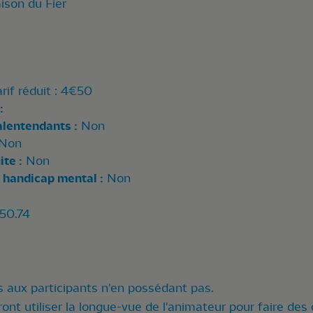
ison du Fier
arif réduit : 4€50
:
alentendants :
Non
Non
te :
Non
 handicap mental :
Non
.50.74
 aux participants n'en possédant pas.
ront utiliser la longue-vue de l'animateur pour faire des