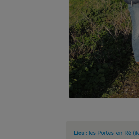
Lieu :
les Portes-en-Ré (îl