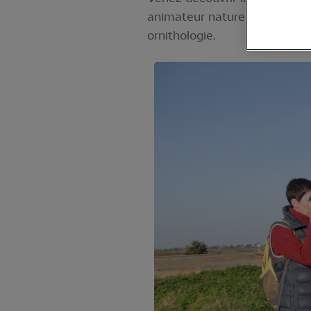
animateur nature de la LPO.
ornithologie.