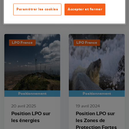
Paramétrer les cookies
Accepter et fermer
LPO France
LPO France
Positionnement
Positionnement
20 avril 2025
19 avril 2024
Position LPO sur
Position LPO sur
les énergies
les Zones de
Protection Fortes