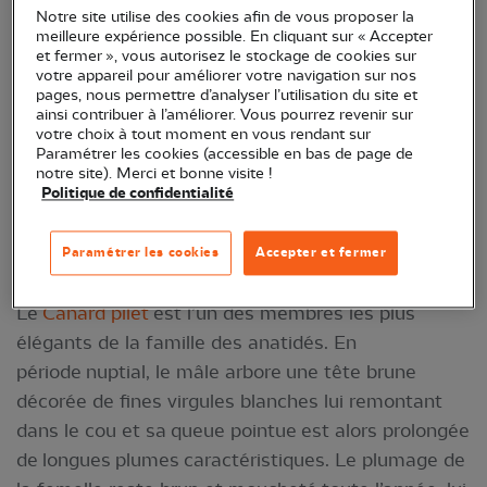
Notre site utilise des cookies afin de vous proposer la
meilleure expérience possible. En cliquant sur « Accepter
et fermer », vous autorisez le stockage de cookies sur
votre appareil pour améliorer votre navigation sur nos
pages, nous permettre d’analyser l’utilisation du site et
ainsi contribuer à l’améliorer. Vous pourrez revenir sur
votre choix à tout moment en vous rendant sur
Paramétrer les cookies (accessible en bas de page de
notre site). Merci et bonne visite !
Politique de confidentialité
Canard pilet (Anas acuta) – Crédit photo : Jean-
Paramétrer les cookies
Accepter et fermer
Luc Pinaud
Le
Canard pilet
est l’un des membres les plus
élégants de la famille des anatidés. En
période nuptial, le mâle arbore une tête brune
décorée de fines virgules blanches lui remontant
dans le cou et sa queue pointue est alors prolongée
de longues plumes caractéristiques. Le plumage de