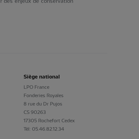
ur des enjeux de conservation
Siège national
LPO France
Fonderies Royales
8 rue du Dr Pujos
CS 90263
17305 Rochefort Cedex
Tél: 05.46.82.12.34