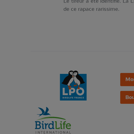
Le tireur a été identifié. L
de ce rapace rarissime.
Mo
Bou