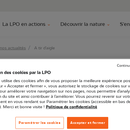
au contenu principal
Aller au menu principal
Aller à la r
La LPO en actions
Découvrir la nature
S'en
nos actualités
A tir d’aigle
Continu
on des cookies par la LPO
 utilise des cookies afin de vous proposer la meilleure expérience pos
sur « Accepter et fermer », vous autorisez le stockage de cookies sur 
pour améliorer votre navigation sur nos pages, nous permettre d’analy
ion du site et ainsi contribuer à l’améliorer. Vous pourrez revenir sur vot
nt en vous rendant sur Paramétrer les cookies (accessible en bas d
Zoom espèce
). Merci et bonne visite !
Politique de confidentialité
Juridique
Rapaces
Aigles
Paramétrer les cookies
Accepter et fermer