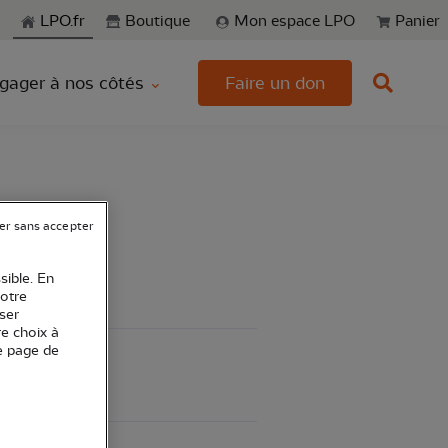
echerche
LPO.fr
Boutique
Mon espace LPO
Panier
gager à nos côtés
Faire un don
er sans accepter
sible. En
votre
ser
re choix à
e page de