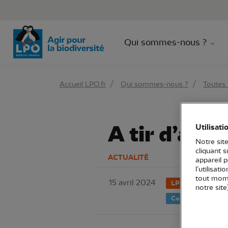
Aller 
Qui sommes-nous ?
Accueil LPO.fr
Qui sommes-nous ?
Toutes 
A tir d’aigle
Utilisati
Notre site
cliquant 
ACTUALITÉ
appareil 
l’utilisat
tout mome
15 avril 2024
LPO France
notre site
Conservation