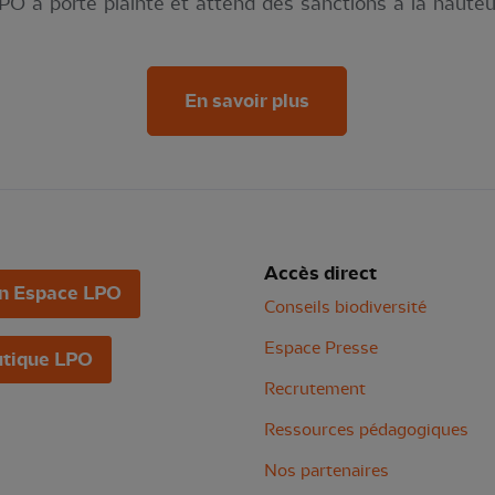
a LPO a porté plainte et attend des sanctions à la haute
En savoir plus
Accès direct
n Espace LPO
Conseils biodiversité
Espace Presse
tique LPO
Recrutement
Ressources pédagogiques
Nos partenaires