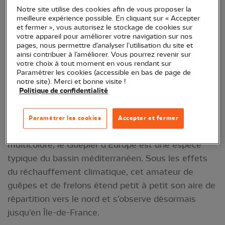
Notre site utilise des cookies afin de vous proposer la
meilleure expérience possible. En cliquant sur « Accepter
et fermer », vous autorisez le stockage de cookies sur
votre appareil pour améliorer votre navigation sur nos
pages, nous permettre d’analyser l’utilisation du site et
ainsi contribuer à l’améliorer. Vous pourrez revenir sur
votre choix à tout moment en vous rendant sur
Paramétrer les cookies (accessible en bas de page de
notre site). Merci et bonne visite !
Politique de confidentialité
Guêpier d’Europe (Merops apiaster) – Crédit
photo : Jean-Luc Pinaud
Paramétrer les cookies
Accepter et fermer
Facilement reconnaissable à son plumage
multicolore, le Guêpier d’Europe est une espèce
typique du bassin méditerranéen. Sous les effets
du réchauffement climatique, cet amateur de
guêpes et de frelons étend petit à petit son aire de
répartition vers le nord et s’observe désormais
jusqu’en Île-de-France.