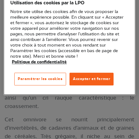
Utilisation des cookies par la LPO
Notre site utilise des cookies afin de vous proposer la
meilleure expérience possible. En cliquant sur « Accepter
et fermer », vous autorisez le stockage de cookies sur
votre appareil pour améliorer votre navigation sur nos
pages, nous permettre d’analyser l’utilisation du site et
ainsi contribuer à l’améliorer. Vous pourrez revenir sur
votre choix à tout moment en vous rendant sur
Paramétrer les cookies (accessible en bas de page de
Corbeau freux - Crédit photo : Fabrice Cahez
notre site). Merci et bonne visite !
Politique de confidentialité
Typique des plaines agricoles de la moitié nord de
Paramétrer les cookies
Accepter et fermer
la France, le corbeau freux possède un plumage
entièrement noir, un puissant bec gris et dénudé
ainsi qu’un cri rauque caractéristique : le
croassement.
Cet omnivore se nourrit principalement
d’invertébrés, de cadavres d’animaux et de graines
de céréales. Très grégaire, il niche au sein de