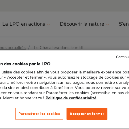
au contenu principal
Aller au menu principal
Aller à la r
La LPO en actions
Découvrir la nature
S'en
nos actualités
Le Chacal est dans le midi
Continu
on des cookies par la LPO
st dans le midi
 utilise des cookies afin de vous proposer la meilleure expérience pos
sur « Accepter et fermer », vous autorisez le stockage de cookies sur 
pour améliorer votre navigation sur nos pages, nous permettre d’analy
ion du site et ainsi contribuer à l’améliorer. Vous pourrez revenir sur vot
nt en vous rendant sur Paramétrer les cookies (accessible en bas d
). Merci et bonne visite !
Politique de confidentialité
Zoom espèce
Connaissance
Paramétrer les cookies
Accepter et fermer