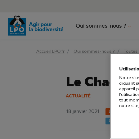
Aller 
Qui sommes-nous ?
Accueil LPO.fr
Qui sommes-nous ?
Toutes 
Utilisati
Le Chacal e
Notre site
cliquant 
appareil 
l’utilisat
ACTUALITÉ
tout mome
notre site
18 janvier 2021
LPO France
Partenariat