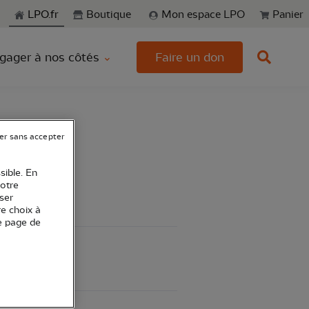
echerche
LPO.fr
Boutique
Mon espace LPO
Panier
gager à nos côtés
Faire un don
er sans accepter
sible. En
votre
ser
re choix à
e page de