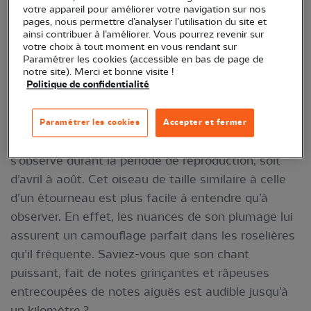
votre appareil pour améliorer votre navigation sur nos
pages, nous permettre d’analyser l’utilisation du site et
ainsi contribuer à l’améliorer. Vous pourrez revenir sur
votre choix à tout moment en vous rendant sur
Paramétrer les cookies (accessible en bas de page de
notre site). Merci et bonne visite !
Politique de confidentialité
Rousserolle © François Granja
Paramétrer les cookies
Accepter et fermer
Migrateur au long cours, la Rousserolle turdoïde
s’observe durant la période de reproduction, soit
d’avril à août. Cet oiseau de taille similaire à celle
d’un étourneau est plus facile à entendre qu’à
observer. En effet, les nuances de son plumage lui
assurent un camouflage parfait dans les roselières
qu’il fréquente. Saviez-vous que son chant
puissant, fait de notes grinçantes et râpeuses
entrecoupées de notes aiguës est audible jusqu’à
un kilomètre ?