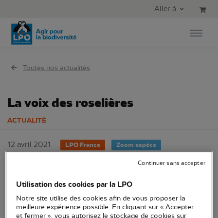
Aller au contenu principal
Aller au menu principal
Aller à
Aller à la recherche
Toutes nos actualités
La voix des roselières
ACTUALITÉ
12 avril 2021
LPO France
Zoom espèce
Revues LPO
Continuer sans accepter
Utilisation des cookies par la LPO
Notre site utilise des cookies afin de vous proposer la
meilleure expérience possible. En cliquant sur « Accepter
et fermer », vous autorisez le stockage de cookies sur