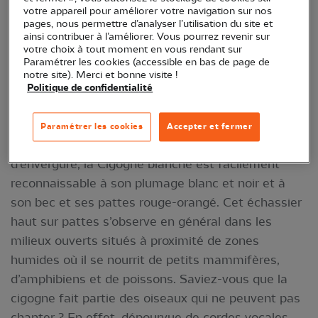
votre appareil pour améliorer votre navigation sur nos
pages, nous permettre d’analyser l’utilisation du site et
ainsi contribuer à l’améliorer. Vous pourrez revenir sur
votre choix à tout moment en vous rendant sur
Paramétrer les cookies (accessible en bas de page de
notre site). Merci et bonne visite !
Politique de confidentialité
Cigogne blanche © Francois Schneider
Paramétrer les cookies
Accepter et fermer
Dotée d’ailes pouvant dépasser les deux mètres
d’envergure, la Cigogne blanche est facilement
reconnaissable à son plumage blanc et noir et à
son bec et ses pattes rouge-orangé. Cet échassier
haut sur pattes s’observe en général dans les
milieux ouverts situés à proximité de zones
humides où il se nourrit de petits mammifères,
d’amphibiens et de poissons. Saviez-vous que la
cigogne fait partie des oiseaux qui ne peuvent pas
chanter ? En effet, dépourvue de cordes vocales,