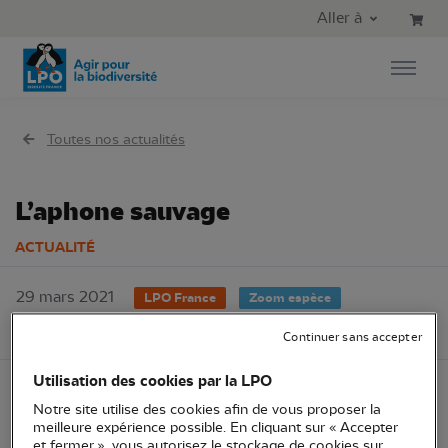
Aller au contenu principal
Aller au menu principal
Aller à
Aller à la recherche
Toutes nos actualités
L’aphone sauvage
ACTUALITÉ
29 mars 2021
LPO France
Zoom espèce
Connaissance
Continuer sans accepter
Utilisation des cookies par la LPO
Notre site utilise des cookies afin de vous proposer la
meilleure expérience possible. En cliquant sur « Accepter
et fermer », vous autorisez le stockage de cookies sur