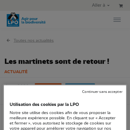
Aller au contenu principal
Aller au menu principal
Aller à
Aller à la recherche
Toutes nos actualités
Les martinets sont de retour !
ACTUALITÉ
4 mai 2020
LPO France
Zoom espèce
Continuer sans accepter
Connaissance
Utilisation des cookies par la LPO
Notre site utilise des cookies afin de vous proposer la
meilleure expérience possible. En cliquant sur « Accepter
et fermer », vous autorisez le stockage de cookies sur
votre appareil pour améliorer votre navigation sur nos