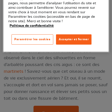
pages, nous permettre d’analyser l’utilisation du site et
ainsi contribuer à l’améliorer. Vous pourrez revenir sur
votre choix à tout moment en vous rendant sur
Paramétrer les cookies (accessible en bas de page de
notre site). Merci et bonne visite !
Politique de confidentialité
Martinet noir © Bernard Deceuninck / LPO
Paramétrer les cookies
Accepter et fermer
Depuis quelques jours, vous avez peut-être
observé dans le ciel des silhouettes en forme
d’arbalète poussant des cris aigus : ce sont des
martinets
! Saviez-vous que cet oiseau à un mode
de vie exclusivement aérien ? Et oui, il se nourrit,
s’accouple et dort en vol sans jamais se poser, sauf
pour donner naissance et élever ses petits sous un
toit ou dans une fissure de bâtiment.