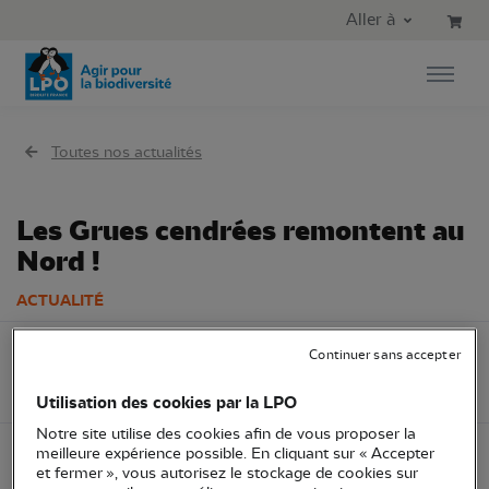
Aller au contenu principal
Aller au menu principal
Aller à
Aller à la recherche
Toutes nos actualités
Les Grues cendrées remontent au
Nord !
ACTUALITÉ
10 février 2020
LPO France
Zoom espèce
Continuer sans accepter
Connaissance
Utilisation des cookies par la LPO
Notre site utilise des cookies afin de vous proposer la
meilleure expérience possible. En cliquant sur « Accepter
et fermer », vous autorisez le stockage de cookies sur