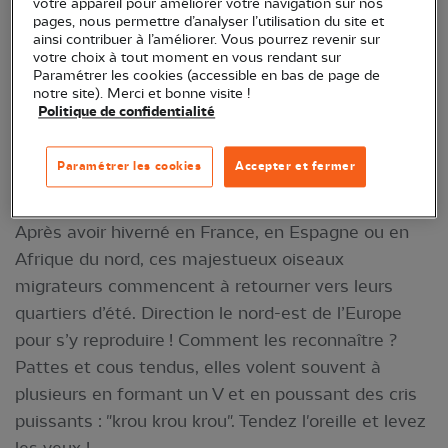
votre appareil pour améliorer votre navigation sur nos
pages, nous permettre d’analyser l’utilisation du site et
ainsi contribuer à l’améliorer. Vous pourrez revenir sur
votre choix à tout moment en vous rendant sur
Paramétrer les cookies (accessible en bas de page de
notre site). Merci et bonne visite !
Politique de confidentialité
Paramétrer les cookies
Accepter et fermer
Grue cendrée © Leprechaun
Après avoir hiverné en France, en Espagne ou en
Afrique du nord, ces majestueux oiseaux
migrateurs commencent à retourner vers leurs
quartiers d’été. Direction le nord-est de l’Europe
pour s’y reproduire ! Comment les reconnaître ?
Pattes et cous tendus, elles volent souvent à
plusieurs en formant un V et en poussant des cris
puissants : "krou krou krou". Tendez l'oreille et levez
les yeux !