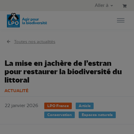
Aller au contenu principal
Aller au menu principal
Aller à
Aller à la recherche
Toutes nos actualités
La mise en jachère de l’estran
pour restaurer la biodiversité du
littoral
ACTUALITÉ
22 janvier 2026
LPO France
Article
Conservation
Espaces naturels