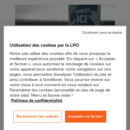
Continuer sans accepter
Utilisation des cookies par la LPO
Notre site utilise des cookies afin de vous proposer la
meilleure expérience possible. En cliquant sur « Accepter
et fermer », vous autorisez le stockage de cookies sur
Bien que le littoral français ne représente que 6 %
votre appareil pour améliorer votre navigation sur nos
du territoire métropolitain, il concentre près de 12 %
pages, nous permettre d’analyser l’utilisation du site et
ainsi contribuer à l’améliorer. Vous pourrez revenir sur
de la population et de nombreux usages et abrite
votre choix à tout moment en vous rendant sur
également une biodiversité remarquable qui fournit
Paramétrer les cookies (accessible en bas de page de
notre site). Merci et bonne visite !
des services écosystémiques essentiels face au
Politique de confidentialité
changement climatique. Les zones d’estran
naturelles jouent un rôle majeur en tant que zones
Paramétrer les cookies
Accepter et fermer
tampons entre la mer et la terre, contribuant
notamment à la lutte contre l’érosion, à la filtration