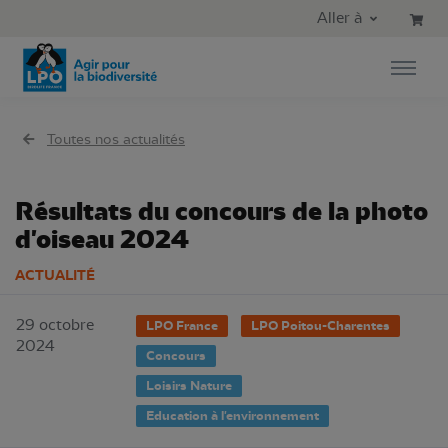
Aller au contenu principal
Aller au menu principal
Aller à
Aller à la recherche
Toutes nos actualités
Résultats du concours de la photo
d'oiseau 2024
ACTUALITÉ
29 octobre
LPO France
LPO Poitou-Charentes
2024
Concours
Loisirs Nature
Education à l'environnement