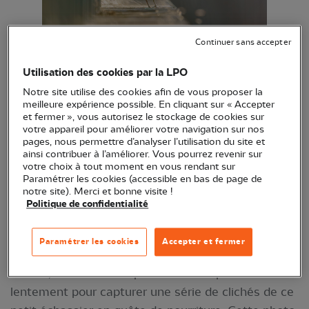
Continuer sans accepter
Utilisation des cookies par la LPO
Chevalier guignette Quentin David, Haute-
Notre site utilise des cookies afin de vous proposer la
Corse, mars 2024
meilleure expérience possible. En cliquant sur « Accepter
et fermer », vous autorisez le stockage de cookies sur
votre appareil pour améliorer votre navigation sur nos
La photo a été réalisée juste après le lever du
pages, nous permettre d’analyser l’utilisation du site et
ainsi contribuer à l’améliorer. Vous pourrez revenir sur
soleil, ce qui a permis d’obtenir une belle lumière
votre choix à tout moment en vous rendant sur
matinale. J'étais assis au bout d'un petit pont
Paramétrer les cookies (accessible en bas de page de
notre site). Merci et bonne visite !
menant au fortin de la réserve naturelle de l'étang
Politique de confidentialité
de Biguglia dans l’espoir qu'un martin-pêcheur se
pose à proximité. Pendant cette attente, un
Paramétrer les cookies
Accepter et fermer
valeureux chevalier guignette s'est posté non loin
de moi, sur le côté du pont. J'ai alors pivoté
lentement pour capturer une série de clichés de ce