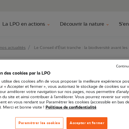
au contenu principal
Aller au menu principal
Aller à la r
La LPO en actions
Découvrir la nature
S'en
nos actualités
Le Conseil d’État tranche : la biodiversité avant les
Continu
’État tranche : la biod
on des cookies par la LPO
 utilise des cookies afin de vous proposer la meilleure expérience pos
oliennes
sur « Accepter et fermer », vous autorisez le stockage de cookies sur 
pour améliorer votre navigation sur nos pages, nous permettre d’analy
ion du site et ainsi contribuer à l’améliorer. Vous pourrez revenir sur vot
nt en vous rendant sur Paramétrer les cookies (accessible en bas d
). Merci et bonne visite !
Politique de confidentialité
e
LPO Poitou-Charentes
Juridique
Paramétrer les cookies
Accepter et fermer
ent durable
Energie
Juridique