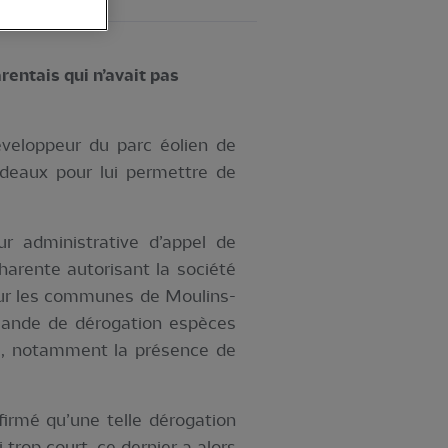
rentais qui n’avait pas
éveloppeur du parc éolien de
ordeaux pour lui permettre de
r administrative d’appel de
harente autorisant la société
 sur les communes de Moulins-
emande de dérogation espèces
te, notamment la présence de
irmé qu’une telle dérogation
i trop court, ce dernier a alors