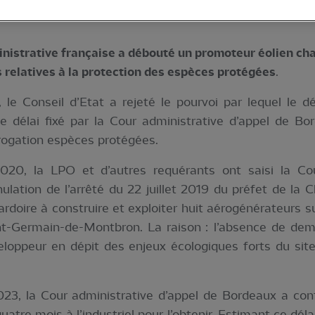
inistrative française a débouté un promoteur éolien cha
 relatives à la protection des espèces protégées
.
le Conseil d’Etat a rejeté le pourvoi par lequel le d
le délai fixé par la Cour administrative d’appel de B
ogation espèces protégées.
0, la LPO et d’autres requérants ont saisi la Cou
ulation de l’arrêté du 22 juillet 2019 du préfet de la C
rdoire à construire et exploiter huit aérogénérateurs
int-Germain-de-Montbron. La raison : l’absence de d
eloppeur en dépit des enjeux écologiques forts du si
23, la Cour administrative d’appel de Bordeaux a conf
 quatre mois à l’industriel pour l’obtenir. Estimant ce déla