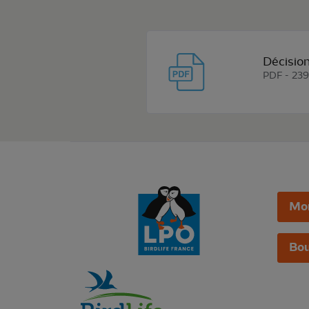
Décisio
PDF - 239
Mo
Bou