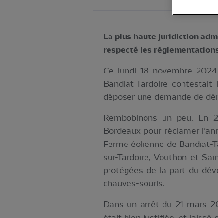
La plus haute juridiction adm
respecté les règlementations
Ce lundi 18 novembre 2024, 
Bandiat-Tardoire contestait 
déposer une demande de dér
Rembobinons un peu. En 202
Bordeaux pour réclamer l’ann
Ferme éolienne de Bandiat-Ta
sur-Tardoire, Vouthon et Sa
protégées de la part du dév
chauves-souris.
Dans un arrêt du 21 mars 20
était bien justifiée, et laissé