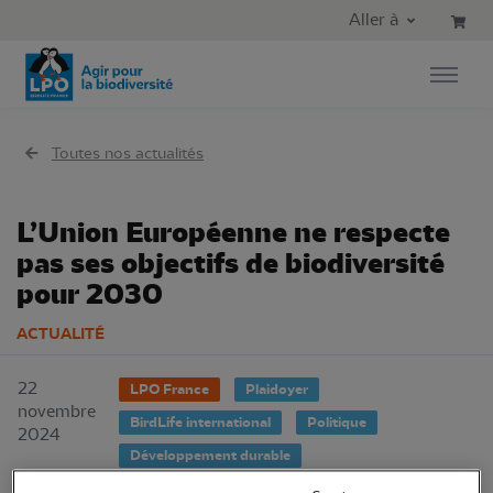
Aller au contenu principal
Aller au menu principal
Aller à
Aller à la recherche
Toutes nos actualités
L’Union Européenne ne respecte
pas ses objectifs de biodiversité
pour 2030
ACTUALITÉ
22
LPO France
Plaidoyer
novembre
BirdLife international
Politique
2024
Développement durable
Outre-mer et International