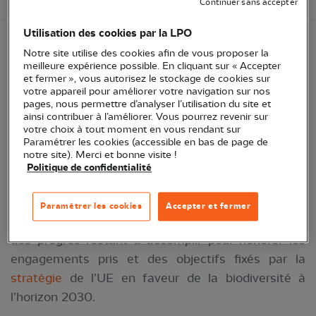
Continuer sans accepter
Utilisation des cookies par la LPO
Notre site utilise des cookies afin de vous proposer la
Un nouveau rapport de BirdLife Europe, dont la
meilleure expérience possible. En cliquant sur « Accepter
LPO est le représentant en France, révèle que les
et fermer », vous autorisez le stockage de cookies sur
votre appareil pour améliorer votre navigation sur nos
États membres ne sont pas en voie d'atteindre les
pages, nous permettre d’analyser l’utilisation du site et
objectifs adoptés par l’UE il y a près de cinq ans
ainsi contribuer à l’améliorer. Vous pourrez revenir sur
votre choix à tout moment en vous rendant sur
pour enrayer la dégradation des écosystèmes et
Paramétrer les cookies (accessible en bas de page de
amorcer leur restauration à l’horizon 2030.
notre site). Merci et bonne visite !
Politique de confidentialité
Le
rapport
(en Anglais) de BirdLife dresse un bilan
critique de l’état actuel des politiques de
Paramétrer les cookies
Accepter et fermer
biodiversité menées en Europe, et expose l’ampleur
des progrès restant à accomplir pour honorer les
engagements pris et des objectifs fixés par la
stratégie
de l’UE en faveur de la biodiversité à
l’horizon 2030.