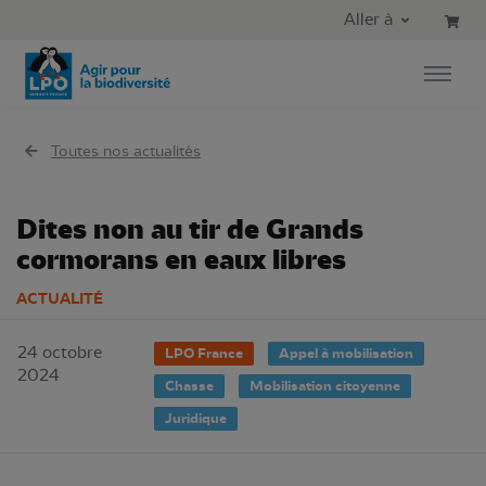
Aller au contenu principal
Aller au menu principal
Aller à
Aller à la recherche
Toutes nos actualités
Dites non au tir de Grands
cormorans en eaux libres
ACTUALITÉ
24 octobre
LPO France
Appel à mobilisation
2024
Chasse
Mobilisation citoyenne
Juridique