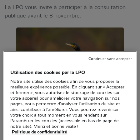
La LPO vous invite à participer à la consultation
publique avant le 8 novembre.
Continuer sans accepter
Utilisation des cookies par la LPO
Notre site utilise des cookies afin de vous proposer la
meilleure expérience possible. En cliquant sur « Accepter
et fermer », vous autorisez le stockage de cookies sur
votre appareil pour améliorer votre navigation sur nos
pages, nous permettre d’analyser l’utilisation du site et
Grand cormoran © Robert Ruidl
ainsi contribuer à l’améliorer. Vous pourrez revenir sur
votre choix à tout moment en vous rendant sur
Suite à
Paramétrer les cookies (accessible en bas de page de
notre site). Merci et bonne visite !
la décision du conseil d’Etat du 8 juillet 2024
,
Politique de confidentialité
favorable aux pêcheurs, le ministère de la