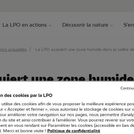
au contenu principal
Aller au menu principal
Aller à la r
La LPO en actions
Découvrir la nature
S'en
nos actualités
La LPO acquiert une zone humide dans la vallée d
uiert une zone humide
a Marne
Continu
on des cookies par la LPO
 utilise des cookies afin de vous proposer la meilleure expérience pos
sur « Accepter et fermer », vous autorisez le stockage de cookies sur 
pour améliorer votre navigation sur nos pages, nous permettre d’analy
ion du site et ainsi contribuer à l’améliorer. Vous pourrez revenir sur vot
ion Grand Est
LPO Champagne-Ardenne
LPO France
Articl
nt en vous rendant sur Paramétrer les cookies (accessible en bas d
). Merci et bonne visite !
Politique de confidentialité
aturels