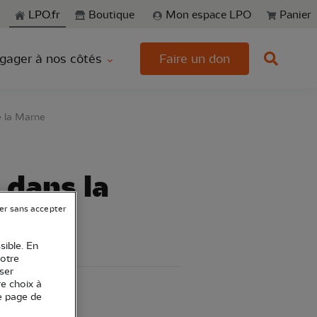
echerche
LPO.fr
Boutique
Mon espace LPO
Panier
gager à nos côtés
Faire un don
e la Marne
 dans la
er sans accepter
sible. En
votre
ser
re choix à
e
e page de