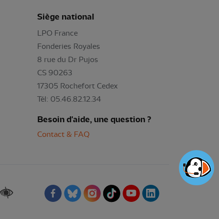
Siège national
LPO France
Fonderies Royales
8 rue du Dr Pujos
CS 90263
17305 Rochefort Cedex
Tél: 05.46.82.12.34
Besoin d'aide, une question ?
Contact & FAQ
Renforcer les contrastes