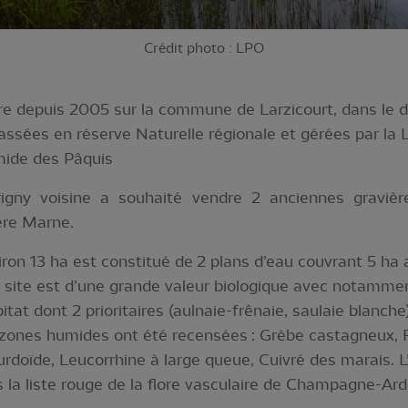
Crédit photo : LPO
ire depuis 2005 sur la commune de Larzicourt, dans le 
lassées en réserve Naturelle régionale et gérées par l
mide des Pâquis
gny voisine a souhaité vendre 2 anciennes gravière
ière Marne.
iron 13 ha est constitué de 2 plans d’eau couvrant 5 ha a
 site est d’une grande valeur biologique avec notamment
abitat dont 2 prioritaires (aulnaie-frênaie, saulaie blan
zones humides ont été recensées : Grèbe castagneux, Fu
rdoïde, Leucorrhine à large queue, Cuivré des marais. L’
s la liste rouge de la flore vasculaire de Champagne-A