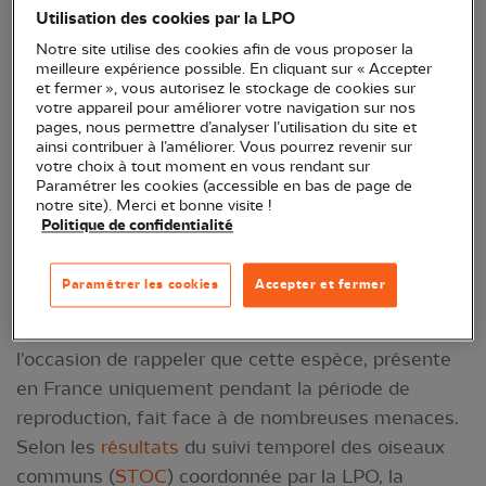
Utilisation des cookies par la LPO
effectifs s'effondrent en France ?
Notre site utilise des cookies afin de vous proposer la
meilleure expérience possible. En cliquant sur « Accepter
et fermer », vous autorisez le stockage de cookies sur
votre appareil pour améliorer votre navigation sur nos
pages, nous permettre d’analyser l’utilisation du site et
ainsi contribuer à l’améliorer. Vous pourrez revenir sur
votre choix à tout moment en vous rendant sur
Paramétrer les cookies (accessible en bas de page de
notre site). Merci et bonne visite !
Politique de confidentialité
Martinets noirs - Crédit photo : Quentin Vallerie
Paramétrer les cookies
Accepter et fermer
Le 7 juin, la journée mondiale des martinets offre
l'occasion de rappeler que cette espèce, présente
en France uniquement pendant la période de
reproduction, fait face à de nombreuses menaces.
Selon les
résultats
du suivi temporel des oiseaux
communs (
STOC
) coordonnée par la LPO, la