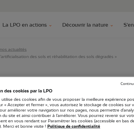
au contenu principal
Aller au menu principal
Aller à la r
La LPO en actions
Découvrir la nature
S'en
nos actualités
’artificialisation des sols et réhabilitation des sols dégradés »
ique « Sols vivants : a
Continu
on des cookies par la LPO
alisation des sols et réh
 utilise des cookies afin de vous proposer la meilleure expérience pos
sur « Accepter et fermer », vous autorisez le stockage de cookies sur 
gradés »
pour améliorer votre navigation sur nos pages, nous permettre d’analy
ion du site et ainsi contribuer à l’améliorer. Vous pourrez revenir sur vot
nt en vous rendant sur Paramétrer les cookies (accessible en bas d
). Merci et bonne visite !
Politique de confidentialité