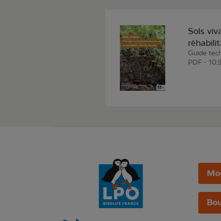
Sols viva
réhabili
Guide tec
PDF - 10
Mo
Bou