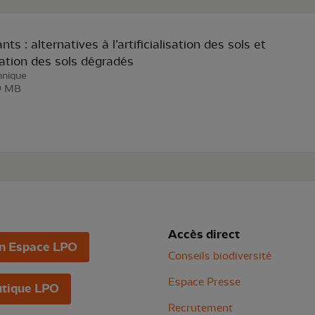
nts : alternatives à l’artificialisation des sols et
tation des sols dégradés
hnique
,9 MB
Accès direct
n Espace LPO
Conseils biodiversité
Espace Presse
tique LPO
Recrutement