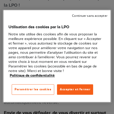
la LPO !
Continuer sans accepter
Utilisation des cookies par la LPO
Notre site utilise des cookies afin de vous proposer la
meilleure expérience possible. En cliquant sur « Accepter
et fermer », vous autorisez le stockage de cookies sur
votre appareil pour améliorer votre navigation sur nos
pages, nous permettre d’analyser l’utilisation du site et
ainsi contribuer à l’améliorer. Vous pourrez revenir sur
votre choix à tout moment en vous rendant sur
Paramétrer les cookies (accessible en bas de page de
La LPO a été choisie comme association
notre site). Merci et bonne visite !
bénéficiaire de la
Run for Planet
, 1ère course éco-
Politique de confidentialité
conçue et solidaire. Le principe ? Vous choisissez
parmi quatre associations lors de votre inscription
Paramétrer les cookies
Accepter et fermer
celle que vous souhaitez soutenir et un don lui est
automatiquement reversé.
Envie de vous défouler, de vous divertir et surtout