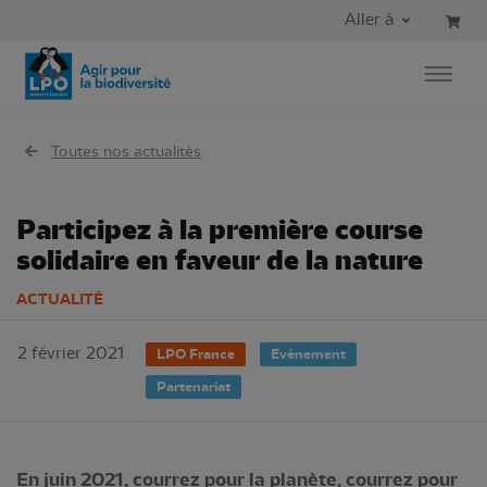
Aller au contenu principal
Aller au menu principal
Aller à
Aller à la recherche
Toutes nos actualités
Participez à la première course
solidaire en faveur de la nature
ACTUALITÉ
2 février 2021
LPO France
Evénement
Partenariat
En juin 2021, courrez pour la planète, courrez pour