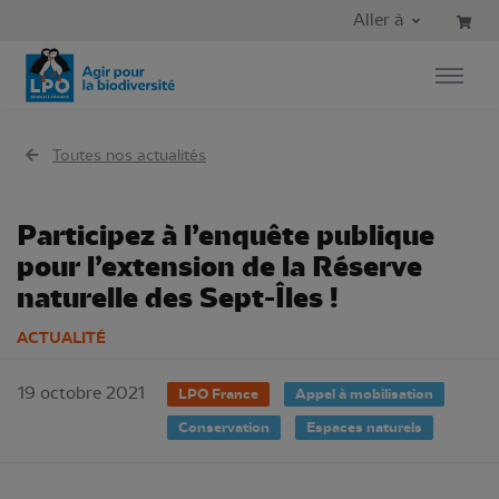
Aller au contenu principal
Aller au menu principal
Aller à
Aller à la recherche
Toutes nos actualités
Participez à l’enquête publique
pour l’extension de la Réserve
naturelle des Sept-Îles !
ACTUALITÉ
19 octobre 2021
LPO France
Appel à mobilisation
Conservation
Espaces naturels