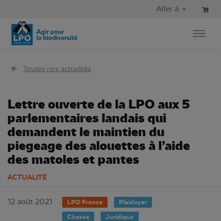
Aller au contenu principal
Aller au menu principal
Aller à
Aller à la recherche
Toutes nos actualités
Lettre ouverte de la LPO aux 5
parlementaires landais qui
demandent le maintien du
piegeage des alouettes à l’aide
des matoles et pantes
ACTUALITÉ
12 août 2021
LPO France
Plaidoyer
Chasse
Juridique