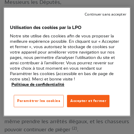
Messieurs les Députés,
Madame et Messieurs les représentants du Peuple
Continuer sans accepter
français,
Utilisation des cookies par la LPO
Par plusieurs décisions convergentes, le Conseil
Notre site utilise des cookies afin de vous proposer la
meilleure expérience possible. En cliquant sur « Accepter
d’Etat vient de confirmer l’illégalité de certaines
et fermer », vous autorisez le stockage de cookies sur
pratiques de piégeage des oiseaux dont les pantes
votre appareil pour améliorer votre navigation sur nos
pages, nous permettre d’analyser l’utilisation du site et
(filets) et matoles (cages trappes) autorisées
ainsi contribuer à l’améliorer. Vous pourrez revenir sur
jusqu’en 2020 par les différents gouvernements
votre choix à tout moment en vous rendant sur
Paramétrer les cookies (accessible en bas de page de
français dans 4 départements du Sud-Ouest par
notre site). Merci et bonne visite !
dérogation à la Directive Européenne de protection
Politique de confidentialité
des Oiseaux.
Paramétrer les cookies
Accepter et fermer
En réaction, vous vous êtes autorisé à déclarer
publiquement que le gouvernement devait quand
même prendre les arrêtés illégaux, et les chasseurs
(2)
pouvoir continuer de piéger
.