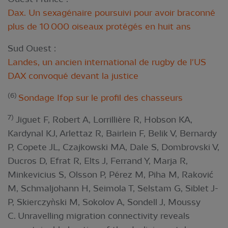
Dax. Un sexagénaire poursuivi pour avoir braconné
plus de 10 000 oiseaux protégés en huit ans
Sud Ouest :
Landes, un ancien international de rugby de l'US
DAX convoqué devant la justice
(6)
Sondage Ifop sur le profil des chasseurs
7)
Jiguet F, Robert A, Lorrillière R, Hobson KA,
Kardynal KJ, Arlettaz R, Bairlein F, Belik V, Bernardy
P, Copete JL, Czajkowski MA, Dale S, Dombrovski V,
Ducros D, Efrat R, Elts J, Ferrand Y, Marja R,
Minkevicius S, Olsson P, Pérez M, Piha M, Raković
M, Schmaljohann H, Seimola T, Selstam G, Siblet J-
P, Skierczyǹski M, Sokolov A, Sondell J, Moussy
C. Unravelling migration connectivity reveals