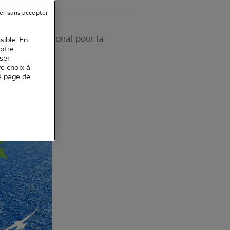
er sans accepter
nion International pour la
sible. En
votre
ser
re choix à
e page de