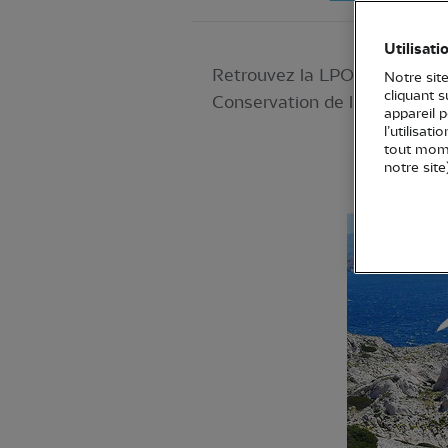
Utilisati
Retrouvez la LPO lors de ce r
Notre site
cliquant 
Conservation de la Nature (U
appareil 
l’utilisat
tout mome
notre site