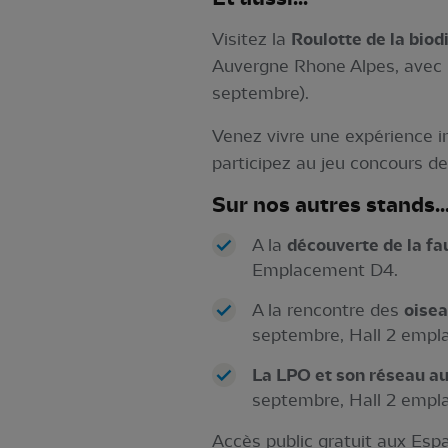
Visitez la
Roulotte de la biod
Auvergne Rhone Alpes, avec l
septembre).
Venez vivre une expérience 
participez au jeu concours de
Sur nos autres stands..
A la
découverte de la f
Emplacement D4.
A la rencontre des
oisea
septembre, Hall 2 empl
La LPO et son réseau au
septembre, Hall 2 empl
Accès public gratuit aux Es