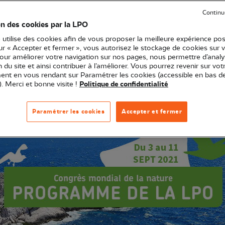
Continu
on des cookies par la LPO
endez-vous majeur pour la biodiversité, organisé par l’U
 utilise des cookies afin de vous proposer la meilleure expérience pos
sur « Accepter et fermer », vous autorisez le stockage de cookies sur 
ICN).
pour améliorer votre navigation sur nos pages, nous permettre d’analy
ion du site et ainsi contribuer à l’améliorer. Vous pourrez revenir sur vot
nt en vous rendant sur Paramétrer les cookies (accessible en bas d
). Merci et bonne visite !
Politique de confidentialité
Paramétrer les cookies
Accepter et fermer