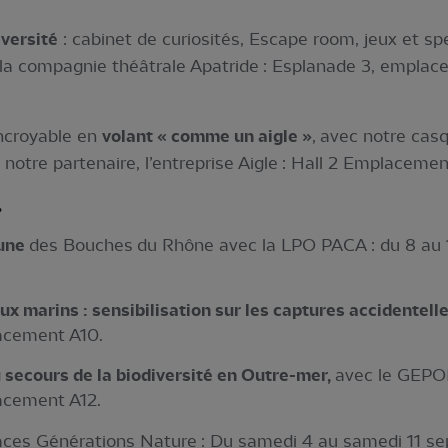
iversité
: cabinet de curiosités, Escape room, jeux et s
a compagnie théâtrale Apatride : Esplanade 3, emplace
incroyable en
volant « comme un aigle »
, avec notre casq
 notre partenaire, l’entreprise Aigle : Hall 2 Emplacemen
.
aune
des Bouches du Rhône avec la LPO PACA : du 8 au 1
ux marins : sensibilisation sur les captures accidentell
acement A10.
 secours de la biodiversité en Outre-mer,
avec le GEPO
acement A12.
paces Générations Nature : Du samedi 4 au samedi 11 