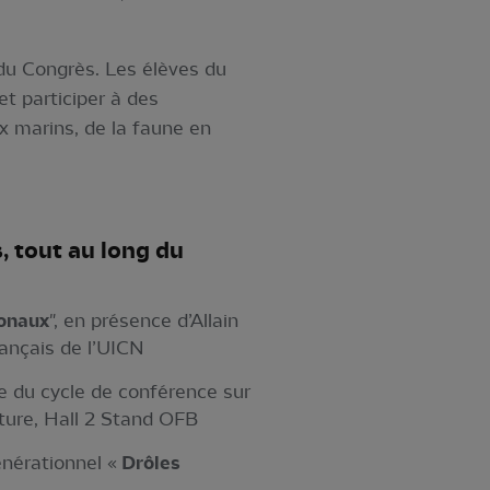
du Congrès. Les élèves du
et participer à des
x marins, de la faune en
, tout au long du
ionaux
", en présence d’Allain
ançais de l’UICN
e du cycle de conférence sur
ture, Hall 2 Stand OFB
énérationnel «
Drôles