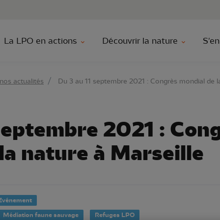
au contenu principal
Aller au menu principal
Aller à la r
La LPO en actions
Découvrir la nature
S'en
nos actualités
Du 3 au 11 septembre 2021 : Congrès mondial de la
 septembre 2021 : Con
la nature à Marseille
Evénement
Médiation faune sauvage
Refuges LPO