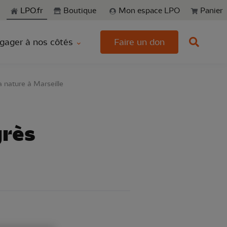
echerche
LPO.fr
Boutique
Mon espace LPO
Panier
gager à nos côtés
Faire un don
 nature à Marseille
grès