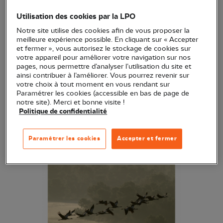
l’évolution et l’état de conservation des populations
Utilisation des cookies par la LPO
d’oiseaux des cinq départements composant la
Notre site utilise des cookies afin de vous proposer la
région Aquitaine : Dordogne, Gironde, Landes, Lot-
meilleure expérience possible. En cliquant sur « Accepter
et fermer », vous autorisez le stockage de cookies sur
et-Garonne et Pyrénées-Atlantiques. Il permet
votre appareil pour améliorer votre navigation sur nos
également d’analyser les adaptations de certaines
pages, nous permettre d’analyser l’utilisation du site et
ainsi contribuer à l’améliorer. Vous pourrez revenir sur
espèces vis-à-vis des changements climatiques.
votre choix à tout moment en vous rendant sur
Paramétrer les cookies (accessible en bas de page de
notre site). Merci et bonne visite !
Politique de confidentialité
Paramétrer les cookies
Accepter et fermer