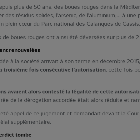
depuis plus de 50 ans, des boues rouges dans la Méditer
er des résidus solides, l’arsenic, de l’aluminium,… à un
n plein cœur du Parc national des Calanques de Cassis
s de boues rouges ont ainsi été déversées sur plus de 
ent renouvelées
rdée à la société arrivait à son terme en décembre 2015
a troisième fois consécutive l’autorisation
, cette fois p
ons avaient alors contesté la légalité de cette autoris
rée de la dérogation accordée était alors réduite et r
jeté appel de ce jugement et demandait devant la Cour 
délai supplémentaire.
erdict tombe