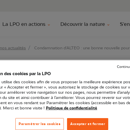
au contenu principal
Aller au menu principal
Aller à la r
La LPO en actions
Découvrir la nature
S'en
nos actualités
Condamnation d'ALTEO : une bonne nouvelle pour l
Continu
on d'ALTEO : une bon
on des cookies par la LPO
 utilise des cookies afin de vous proposer la meilleure expérience pos
diversité
sur « Accepter et fermer », vous autorisez le stockage de cookies sur 
pour améliorer votre navigation sur nos pages, nous permettre d’analy
ion du site et ainsi contribuer à l’améliorer. Vous pourrez revenir sur vot
nt en vous rendant sur Paramétrer les cookies (accessible en bas d
). Merci et bonne visite !
Politique de confidentialité
Communiqué de presse
Paramétrer les cookies
Accepter et fermer
onservation