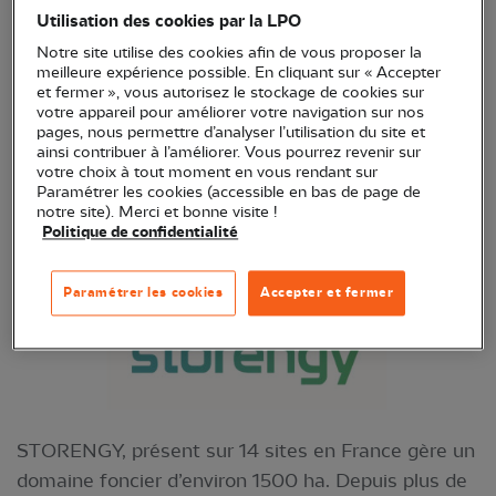
naturel. Fort de 60 ans d’expérience, Storengy
Utilisation des cookies par la LPO
conçoit, développe et exploite des installations de
Notre site utilise des cookies afin de vous proposer la
meilleure expérience possible. En cliquant sur « Accepter
stockage, et offre à ses clients des produits
et fermer », vous autorisez le stockage de cookies sur
innovants. Storengy se positionne aujourd’hui
votre appareil pour améliorer votre navigation sur nos
pages, nous permettre d’analyser l’utilisation du site et
comme un acteur-clé dans le développement de la
ainsi contribuer à l’améliorer. Vous pourrez revenir sur
géothermie (production de chaleur ou de froid et
votre choix à tout moment en vous rendant sur
Paramétrer les cookies (accessible en bas de page de
production d’électricité) et de solutions novatrices
notre site). Merci et bonne visite !
de production et de stockage de gaz renouvelables
Politique de confidentialité
(biométhane, hydrogène, méthane de synthèse).
Paramétrer les cookies
Accepter et fermer
STORENGY, présent sur 14 sites en France gère un
domaine foncier d’environ 1500 ha. Depuis plus de