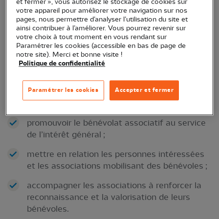
et fermer », vous autorisez le stockage de cookies sur
l’engagement bénévole associatif pour une
votre appareil pour améliorer votre navigation sur nos
pages, nous permettre d’analyser l’utilisation du site et
citoyenneté active.
ainsi contribuer à l’améliorer. Vous pourrez revenir sur
votre choix à tout moment en vous rendant sur
Paramétrer les cookies (accessible en bas de page de
notre site). Merci et bonne visite !
Politique de confidentialité
Paramétrer les cookies
Accepter et fermer
Trois principales missions en découlent :
promouvoir le bénévolat associatif au service
de l’intérêt général ;
mettre en relation les personnes intéressées
et les associations mobilisant des bénévoles ;
accompagner les associations à renforcer la
reconnaissance et la valorisation de leurs
bénévoles.