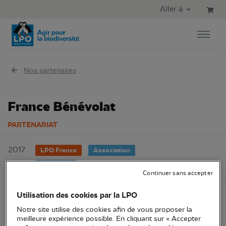
Aller au contenu principal
Aller au menu principal
Aller à
Aller à la recherche
Nos partenaires
France Bénévolat
PARTENARIAT
2017
LPO France
Association
Bénévolat
Continuer sans accepter
Utilisation des cookies par la LPO
Reconnue association d’utilité publique,
France
Notre site utilise des cookies afin de vous proposer la
meilleure expérience possible. En cliquant sur « Accepter
Bénévolat
a pour vocation le développement de