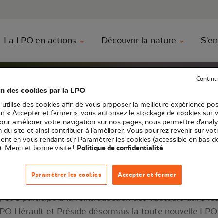
au contenu principal
Aller au menu principal
Aller à la r
La LPO en actions
Découvrir la nature
S'en
Continu
ance
Nos équipes
PIERRE MAIGRE
on des cookies par la LPO
IGRE
 utilise des cookies afin de vous proposer la meilleure expérience pos
sur « Accepter et fermer », vous autorisez le stockage de cookies sur 
pour améliorer votre navigation sur nos pages, nous permettre d’analy
ion du site et ainsi contribuer à l’améliorer. Vous pourrez revenir sur vot
nt en vous rendant sur Paramétrer les cookies (accessible en bas d
). Merci et bonne visite !
Politique de confidentialité
Paramétrer les cookies
Accepter et fermer
re avait rejoint la LPO dans les années 60. Il a étudié 
 et a participé à la réintroduction des vautours dans les
a LPO Hérault et Préside désormais la toute nouvelle LPO