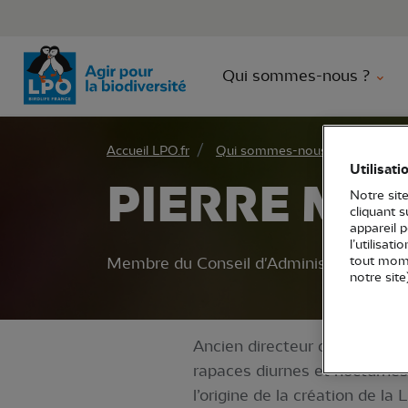
Aller 
Qui sommes-nous ?
Accueil LPO.fr
Qui sommes-nous ?
LPO Fr
Utilisati
PIERRE MA
Notre site
cliquant 
appareil 
l’utilisat
tout mome
Membre du Conseil d'Administration
notre site
Ancien directeur de CCI, Pier
rapaces diurnes et nocturnes,
l’origine de la création de l