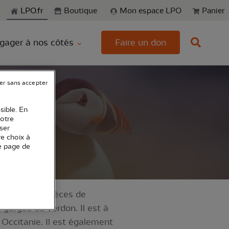
echerche
LPO.fr
Boutique
Mon espace LPO
Panier
gager à nos côtés
Faire un don
er sans accepter
sible. En
votre
ser
re choix à
e page de
différentes espèces de
 gorges du Verdon. Il est à
 Occitanie. Il est également