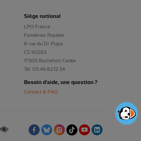
Siège national
LPO France
Fonderies Royales
8 rue du Dr Pujos
CS 90263
17305 Rochefort Cedex
Tél: 05.46.82.12.34
Besoin d'aide, une question ?
Contact & FAQ
Renforcer les contrastes