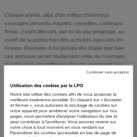
Chaque année, plus d’un million d’animaux
sauvages (renards, fouines, corneilles, corbeaux
freux…) sont détruits, par tir ou par piégeage, au
motif de la protection des activités agricoles en
France. Pourtant, il n’a jamais été établi que tuer
ces animaux serait réellement utile. Au contraire,
des travaux scientifiques récents concluent que
non seulement ces destructions massives ne
Continuer sans accepter
permettent pas de protéger l’agriculture ni de
Utilisation des cookies par la LPO
réguler les populations, mais de plus elles ont des
Notre site utilise des cookies afin de vous proposer la
effets négatifs.
La nouvelle étude
qui vient d’être
meilleure expérience possible. En cliquant sur « Accepter
publiée dans la revue Biological Conservation le
et fermer », vous autorisez le stockage de cookies sur
votre appareil pour améliorer votre navigation sur nos
confirme, en se basant sur l’analyse des données
pages, nous permettre d’analyser l’utilisation du site et
officielles françaises collectées durant sept années
ainsi contribuer à l’améliorer. Vous pourrez revenir sur
votre choix à tout moment en vous rendant sur
: intensifier les destructions ne permet pas de
Paramétrer les cookies (accessible en bas de page de