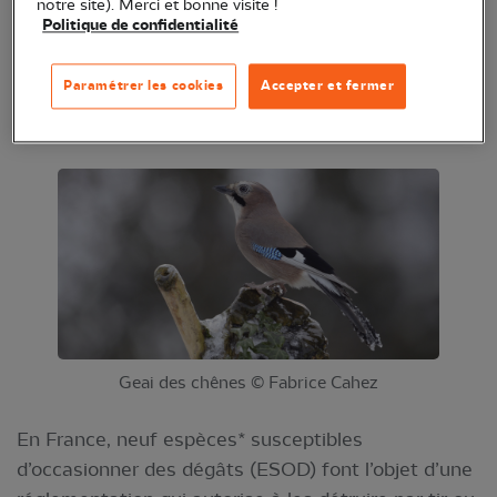
réduire les dégâts et arrêter les destructions ne
notre site). Merci et bonne visite !
Politique de confidentialité
fait pas augmenter les dégâts. Nos associations
appellent le gouvernement à prendre en compte
Paramétrer les cookies
Accepter et fermer
ces résultats et mettre fin à des destructions
injustifiées et inefficaces.
Geai des chênes © Fabrice Cahez
En France, neuf espèces* susceptibles
d’occasionner des dégâts (ESOD) font l’objet d’une