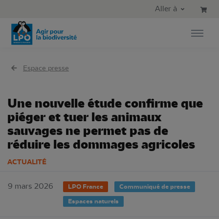
Aller au contenu principal
Aller au menu principal
Aller à
Aller à la recherche
Espace presse
Une nouvelle étude confirme que
piéger et tuer les animaux
sauvages ne permet pas de
réduire les dommages agricoles
ACTUALITÉ
9 mars 2026
LPO France
Communiqué de presse
Espaces naturels