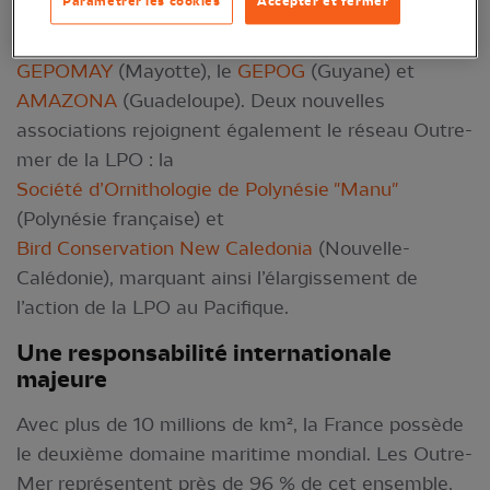
Paramétrer les cookies
Accepter et fermer
cette occasion, quatre conventions de partenariat
ont été renouvelées avec la
SEOR
(La Réunion), le
GEPOMAY
(Mayotte), le
GEPOG
(Guyane) et
AMAZONA
(Guadeloupe). Deux nouvelles
associations rejoignent également le réseau Outre-
mer de la LPO : la
Société d’Ornithologie de Polynésie "Manu"
(Polynésie française) et
Bird Conservation New Caledonia
(Nouvelle-
Calédonie), marquant ainsi l’élargissement de
l’action de la LPO au Pacifique.
Une responsabilité internationale
majeure
Avec plus de 10 millions de km², la France possède
le deuxième domaine maritime mondial. Les Outre-
Mer représentent près de 96 % de cet ensemble,