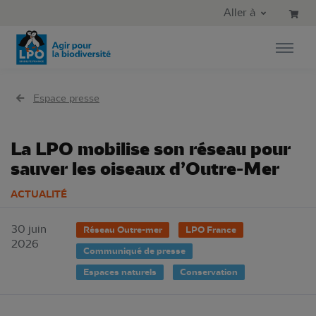
Aller au contenu principal
Aller au menu principal
Aller à
Aller à la recherche
Espace presse
La LPO mobilise son réseau pour
sauver les oiseaux d’Outre-Mer
ACTUALITÉ
30 juin
Réseau Outre-mer
LPO France
2026
Communiqué de presse
Espaces naturels
Conservation