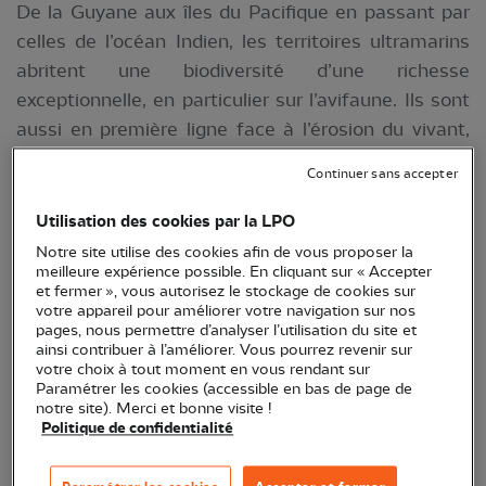
De la Guyane aux îles du Pacifique en passant par
celles de l’océan Indien, les territoires ultramarins
abritent une biodiversité d’une richesse
exceptionnelle, en particulier sur l’avifaune. Ils sont
aussi en première ligne face à l’érosion du vivant,
en subissant des pressions multiples et
Continuer sans accepter
croissantes.
Utilisation des cookies par la LPO
Aussi, c'est depuis le siège de la LPO à Rochefort
Notre site utilise des cookies afin de vous proposer la
qu'Allain Bougrain Dubourg a officialisé, aujourd'hui
meilleure expérience possible. En cliquant sur « Accepter
le lancement du projet européen LIFE OVERSEAS
et fermer », vous autorisez le stockage de cookies sur
votre appareil pour améliorer votre navigation sur nos
(2026-2031). Coordonné par la LPO avec ses
pages, nous permettre d’analyser l’utilisation du site et
associations partenaires d’Outre-mer, ce projet
ainsi contribuer à l’améliorer. Vous pourrez revenir sur
votre choix à tout moment en vous rendant sur
marque une nouvelle étape dans un engagement
Paramétrer les cookies (accessible en bas de page de
de long terme : renforcer l’action collective au plus
notre site). Merci et bonne visite !
Politique de confidentialité
près des territoires, aux côtés de celles et ceux qui
protègent chaque jour l’avifaune ultramarine. À