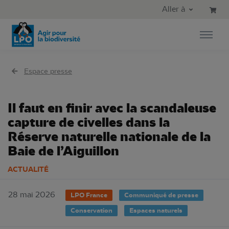
Aller au contenu principal
Aller au menu principal
Aller à
Aller à la recherche
Espace presse
Il faut en finir avec la scandaleuse
capture de civelles dans la
Réserve naturelle nationale de la
Baie de l’Aiguillon
ACTUALITÉ
28 mai 2026
LPO France
Communiqué de presse
Conservation
Espaces naturels