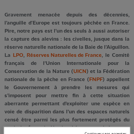
Gravement menacée depuis des décennies,
l’anguille d'Europe est toujours pêchée en France.
Pire, notre pays est l’un des seuls à aussi autoriser
la capture des alevins : les civelles, jusque dans la
réserve naturelle nationale de la Baie de l’Aiguillon.
La
LPO
,
Réserves Naturelles de France
, le Comité
français de l’Union Internationale pour la
Conservation de la Nature (
UICN
) et la Fédération
nationale de la pêche en France (
FNPF
) appellent
le Gouvernement à prendre les mesures qui
s’imposent pour mettre fin à cette situation
aberrante permettant d’exploiter une espèce en
voie de disparition dans l’un des espaces naturels
censé être parmi les plus fortement protégés du
territoire français. Une incohérence totale !
Continuer sans accepter