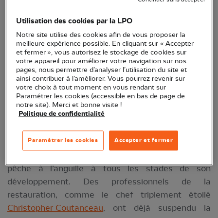
L’
anguille d'Europe
, poisson emblématique de nos
Utilisation des cookies par la LPO
rivières et de nos estuaires, est classée en danger
Notre site utilise des cookies afin de vous proposer la
critique d’extinction à l’échelle mondiale par l’UICN
meilleure expérience possible. En cliquant sur « Accepter
depuis 2008. Sa population s’est effondrée de 90
et fermer », vous autorisez le stockage de cookies sur
votre appareil pour améliorer votre navigation sur nos
% en près d’un demi-siècle. Les pressions qui
pages, nous permettre d’analyser l’utilisation du site et
pèsent sur l’espèce sont nombreuses, comme
ainsi contribuer à l’améliorer. Vous pourrez revenir sur
votre choix à tout moment en vous rendant sur
l’altération des cours d’eau, les ruptures de
Paramétrer les cookies (accessible en bas de page de
continuités écologiques (barrages), la disparition
notre site). Merci et bonne visite !
Politique de confidentialité
des zones humides, les pollutions diverses, ainsi
que la surpêche et le braconnage. Les scientifiques
Paramétrer les cookies
Accepter et fermer
du Conseil international pour l’exploration de la mer
(
CIEM
) préconisent, depuis 2022, l’arrêt de toute
pêche à l’anguille à tous les stades de son
développement. Des professionnels de la
restauration, comme le chef triplement étoilé
Christopher Coutanceau
, ont déjà suspendu la