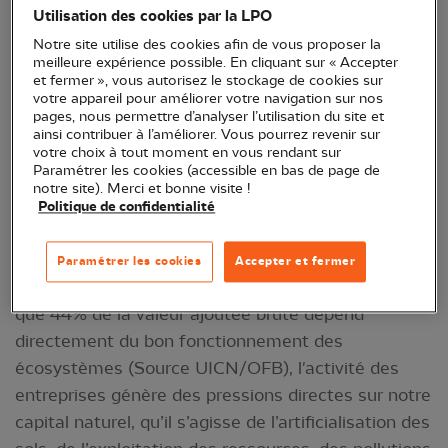
engagement à leurs côtés, la LPO les appelle à
Utilisation des cookies par la LPO
jouer un rôle déterminant pour réduire ces
Notre site utilise des cookies afin de vous proposer la
pressions et déployer des solutions à la hauteur
meilleure expérience possible. En cliquant sur « Accepter
des enjeux ouvrant la voie à une économie plus
et fermer », vous autorisez le stockage de cookies sur
votre appareil pour améliorer votre navigation sur nos
durable et respectueuse du vivant.
pages, nous permettre d’analyser l’utilisation du site et
ainsi contribuer à l’améliorer. Vous pourrez revenir sur
Acteur majeur de la vie du pays, pour l’emploi,
votre choix à tout moment en vous rendant sur
Paramétrer les cookies (accessible en bas de page de
l’innovation, ou encore l’ancrage territorial et le lien
notre site). Merci et bonne visite !
social, le monde économique l’est aussi au regard
Politique de confidentialité
des enjeux de transition écologique et de
préservation de la biodiversité, comme en
Paramétrer les cookies
Accepter et fermer
témoigne le dernier rapport de l’IPBES. Alors même
que 44% de la valeur ajoutée brute dépend
directement du bon fonctionnement des
écosystèmes (Source UICN/OFB), l'activité des
entreprises génère des pressions directes sur notre
capital naturel, qu’il s’agisse de l’artificialisation des