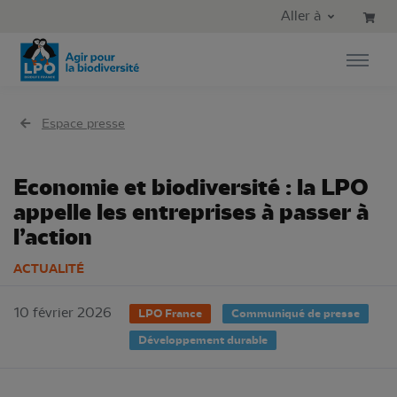
Aller au contenu principal
Aller au menu principal
Aller à
Aller à la recherche
Espace presse
Economie et biodiversité : la LPO
appelle les entreprises à passer à
l’action
ACTUALITÉ
10 février 2026
LPO France
Communiqué de presse
Développement durable