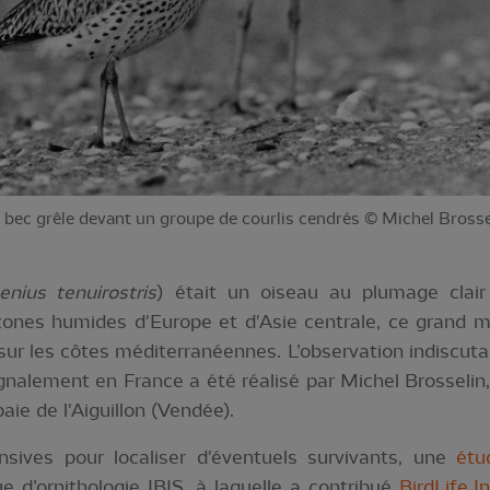
à bec grêle devant un groupe de courlis cendrés © Michel Brosse
nius tenuirostris
) était un oiseau au plumage clair
ones humides d'Europe et d'Asie centrale, ce grand mi
 sur les côtes méditerranéennes. L’observation indiscuta
gnalement en France a été réalisé par Michel Brosselin,
baie de l'Aiguillon (Vendée).
sives pour localiser d'éventuels survivants, une
étu
 d’ornithologie IBIS, à laquelle a contribué
BirdLife I