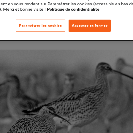
nt en vous rendant sur Paramétrer les cookies (accessible en bas d
). Merci et bonne visite !
Politique de confidentialité
de confirmer la disparition du Courlis à bec grêle, un 
Paramétrer les cookies
Accepter et fermer
 de 25 ans. Jamais une espèce continentale d’oiseau n’av
epuis l’existence des suivis naturalistes. Une première