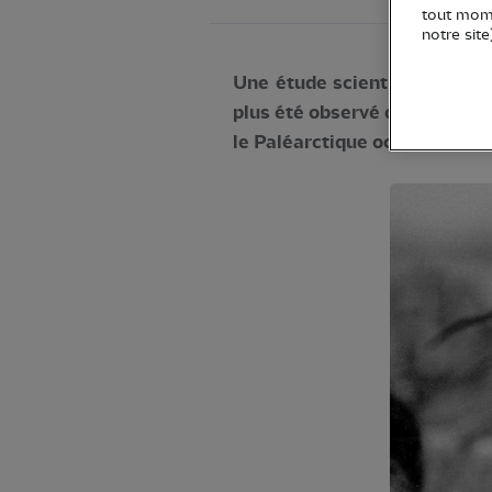
tout mome
notre site
Une étude scientifique vient 
plus été observé depuis plus
le Paléarctique occidental d