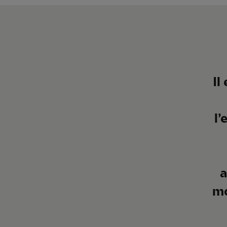
Il
l’
a
mo