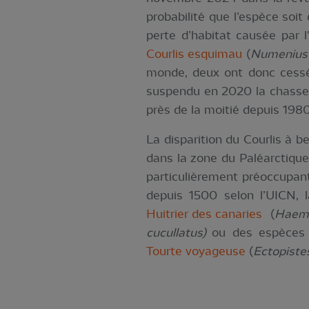
probabilité que l’espèce soi
perte d’habitat causée par l
Courlis esquimau
(
Numenius 
monde, deux ont donc cessé 
suspendu en 2020 la chass
près de la moitié depuis 1980
La disparition du Courlis à b
dans la zone du Paléarctique o
particulièrement préoccupant
depuis 1500 selon l’UICN, l
Huitrier des canaries
(
Haem
cucullatus)
ou des espèces 
Tourte voyageuse
(
Ectopiste