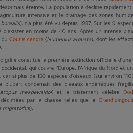
t désormais éteinte. La population a décliné rapidement 
'agriculture intensive et le drainage des zones humid
borealis
), n’a plus été vu depuis 1987. Sur les 9 espèc
d’exister en moins de 40 ans. Après un intense plai
e du
Courlis cendré
(
Numenius arquata
), dont les effec
.
ec grêle constitue la première extinction officielle d’un
ccidental, qui couvre l’Europe, l’Afrique du Nord et une
 car si plus de 150 espèces d’oiseaux (sur environ 110
a plupart concernait des oiseaux endémiques fragilis
atopus meadewaldoi
) et le tristement célèbre
Dod
décimées par la chasse telles que le
Grand pingoui
s migratorius
).