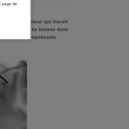
e page de
limicole migrateur qui n’avait
ait été déclarée éteinte dans
 extrêmement inquiétante.