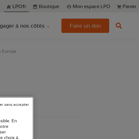
echerche
LPO.fr
Boutique
Mon espace LPO
Panier
gager à nos côtés
Faire un don
n Europe
er sans accepter
sible. En
votre
ser
re choix à