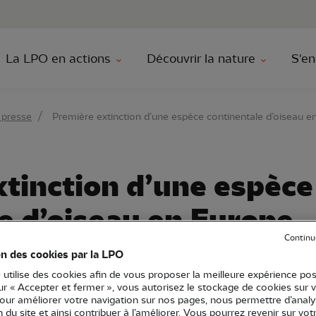
au contenu principal
Aller au menu principal
Aller à la r
La LPO en actions
Découvrir la nature
S'en
 presse
Première extinction d’une espèce continentale d’oiseau e
tinction d’une espèce
e d’oiseau en Europe
Continu
on des cookies par la LPO
 utilise des cookies afin de vous proposer la meilleure expérience pos
sur « Accepter et fermer », vous autorisez le stockage de cookies sur 
e
Communiqué de presse
pour améliorer votre navigation sur nos pages, nous permettre d’analy
nce
Conservation
Outre-mer et International
ion du site et ainsi contribuer à l’améliorer. Vous pourrez revenir sur vot