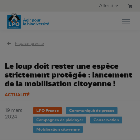
Aller au contenu principal
Aller au menu principal
Aller à
Aller à la recherche
Espace presse
Le loup doit rester une espèce
strictement protégée : lancement
de la mobilisation citoyenne !
ACTUALITÉ
19 mars
LPO France
Communiqué de presse
2024
Campagnes de plaidoyer
Conservation
Mobilisation citoyenne