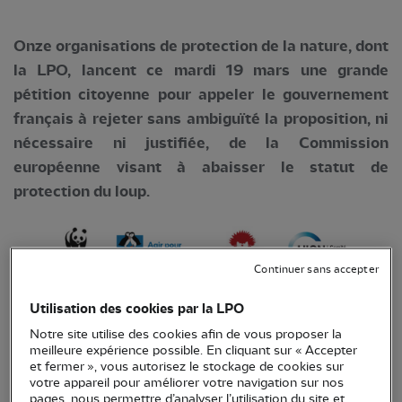
Onze organisations de protection de la nature, dont
la LPO, lancent ce mardi 19 mars une grande
pétition citoyenne pour appeler le gouvernement
français à rejeter sans ambiguïté la proposition, ni
nécessaire ni justifiée, de la Commission
européenne visant à abaisser le statut de
protection du loup.
Continuer sans accepter
Utilisation des cookies par la LPO
Notre site utilise des cookies afin de vous proposer la
meilleure expérience possible. En cliquant sur « Accepter
et fermer », vous autorisez le stockage de cookies sur
votre appareil pour améliorer votre navigation sur nos
La proposition de la Commission européenne,
pages, nous permettre d’analyser l’utilisation du site et