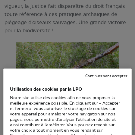
vigueur, la justice fait disparaître du droit français
toute référence à ces pratiques archaïques de
piégeage d’oiseaux sauvages. Une grande victoire
pour la biodiversité !
Continuer sans accepter
Utilisation des cookies par la LPO
Notre site utilise des cookies afin de vous proposer la
meilleure expérience possible. En cliquant sur « Accepter
et fermer », vous autorisez le stockage de cookies sur
votre appareil pour améliorer votre navigation sur nos
Dans une décision du 6 mai 2024, suite à
pages, nous permettre d’analyser l’utilisation du site et
l’audience du 4 avril dernier, le Conseil d’Etat a
ainsi contribuer à l’améliorer. Vous pourrez revenir sur
votre choix à tout moment en vous rendant sur
abrogé les 2 arrêtés cadres du 4 octobre 2022