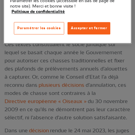
Paramétrer les cookies (accessible en bas de page de
encadrant la capture d’alouettes des champs au
notre site). Merci et bonne visite !
Politique de confidentialité
moyen de
pantes
(filets) et de
matoles
(cages) dans
les départements de la Gironde, des Landes, du
Paramétrer les cookies
Accepter et fermer
Lot-et-Garonne et des Pyrénées-Atlantiques.
Ces textes constituaient le socle juridique sur
lequel se basait chaque année le Gouvernement
pour autoriser ces chasses traditionnelles et fixer
des plafonds de prélèvements annuels d’alouettes
à capturer. Or, comme le Conseil d’Etat l’a déjà
reconnu dans
plusieurs décisions
d’annulation, ces
modes de chasse sont contraires à la
Directive européenne « Oiseaux »
du 30 novembre
2009 en ce qu’ils ne démontrent pas leur caractère
sélectif, ni l’absence d’autre solution satisfaisante.
Dans une
décision
rendue le 24 mai 2023, les juges