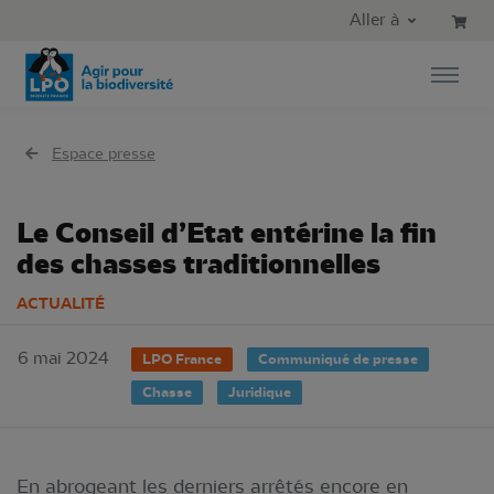
Aller au contenu principal
Aller au menu principal
Aller à
Aller à la recherche
Espace presse
Le Conseil d’Etat entérine la fin
des chasses traditionnelles
ACTUALITÉ
6 mai 2024
LPO France
Communiqué de presse
Chasse
Juridique
En abrogeant les derniers arrêtés encore en