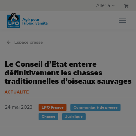
Aller au contenu principal
Aller au menu principal
Aller à
Aller à la recherche
Espace presse
Le Conseil d’Etat enterre
définitivement les chasses
traditionnelles d’oiseaux sauvages
ACTUALITÉ
24 mai 2023
LPO France
Communiqué de presse
Chasse
Juridique