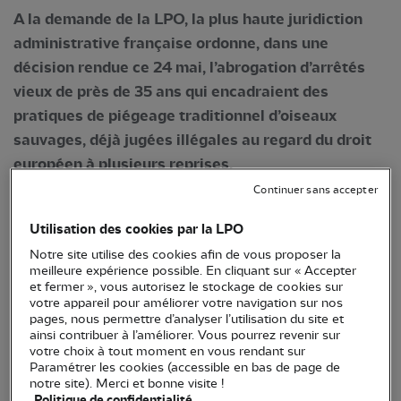
A la demande de la LPO, la plus haute juridiction
administrative française ordonne, dans une
décision rendue ce 24 mai, l’abrogation d’arrêtés
vieux de près de 35 ans qui encadraient des
pratiques de piégeage traditionnel d’oiseaux
sauvages, déjà jugées illégales au regard du droit
européen à plusieurs reprises.
Continuer sans accepter
Dans un recours déposé le 14 décembre 2021, la
LPO demandait l’intervention du Conseil d’Etat
Utilisation des cookies par la LPO
suite au rejet implicite par le Ministre de la
Notre site utilise des cookies afin de vous proposer la
meilleure expérience possible. En cliquant sur « Accepter
Transition écologique de ses demandes
et fermer », vous autorisez le stockage de cookies sur
d’abrogation des 5 arrêtés-cadres du 17 août 1989
votre appareil pour améliorer votre navigation sur nos
pages, nous permettre d’analyser l’utilisation du site et
relatifs aux chasses traditionnelles d’oiseaux
ainsi contribuer à l’améliorer. Vous pourrez revenir sur
sauvages :
votre choix à tout moment en vous rendant sur
Paramétrer les cookies (accessible en bas de page de
l'emploi des gluaux pour la capture des grives
notre site). Merci et bonne visite !
Politique de confidentialité