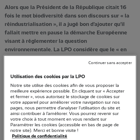
Alors que la Président de la République citait 16
fois le mot biodiversité dans son discours sur « la
réindustrialisation », il a jugé bon d’ajouter qu’il
fallait mettre en pause la démarche Européenne
visant à réglementer la question
environnementale. La LPO considère que le « en
même temps » ne peut être acceptable alors que le
Continuer sans accepter
climat et la biodiversité s’imposent comme des
priorités à traiter en urgence.
Utilisation des cookies par la LPO
Notre site utilise des cookies afin de vous proposer la
Le projet de loi sur l’industrie verte,
meilleure expérience possible. En cliquant sur « Accepter
essentiellement axé sur la réduction de l’empreinte
et fermer », vous autorisez le stockage de cookies sur
votre appareil pour améliorer votre navigation sur nos
carbone des usines françaises, sera présenté en
pages, nous permettre d’analyser l’utilisation du site et
Conseil des Ministres le 17 mai. Accompagner
ainsi contribuer à l’améliorer. Vous pourrez revenir sur
votre choix à tout moment en vous rendant sur
l'industrie, qui représente aujourd’hui près de 20%
Paramétrer les cookies (accessible en bas de page de
des émissions de gaz à effet de serre en France,
notre site). Merci et bonne visite !
Politique de confidentialité
dans la décarbonation, est un objectif louable et