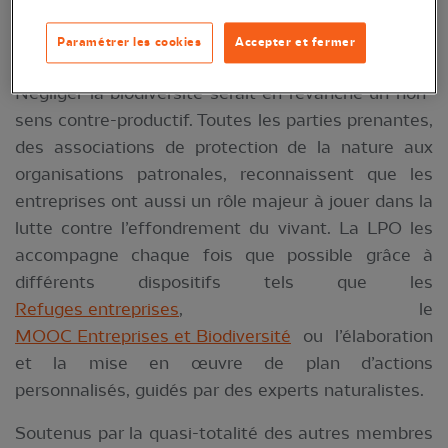
essentiel dans la lutte contre le changement
Paramétrer les cookies
Accepter et fermer
climatique.
Négliger la biodiversité serait en revanche un non-
sens contre-productif. Toutes les parties prenantes,
des associations de protection de la nature aux
organisations patronales,
reconnaissent que les
entreprises ont aussi un rôle majeur à jouer dans la
lutte contre l’effondrement du vivant. La LPO les
accompagne chaque fois que possible grâce à
différents dispositifs tels que les
Refuges entreprises
, le
MOOC Entreprises et Biodiversité
ou l’élaboration
et la mise en œuvre de plan d’actions
personnalisés, guidés par des experts naturalistes.
Soutenus par la quasi-totalité des autres membres