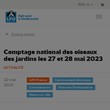
Aller au contenu principal
Aller au menu principal
Aller à
Aller à la recherche
Espace presse
Comptage national des oiseaux
des jardins les 27 et 28 mai 2023
ACTUALITÉ
22 mai
LPO France
Communiqué de presse
2023
Connaissance
Sciences Participatives
Nature en ville