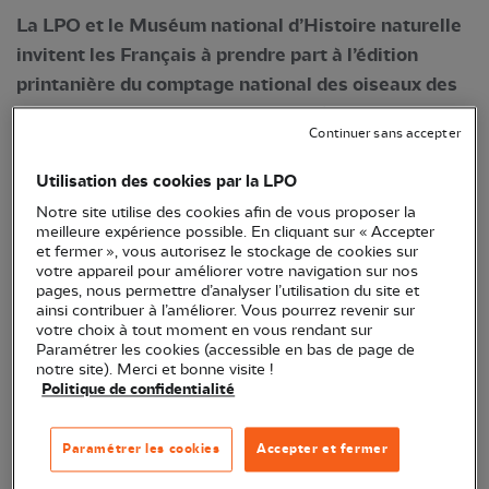
La LPO et le Muséum national d’Histoire naturelle
invitent les Français à prendre part à l’édition
printanière du comptage national des oiseaux des
jardins les 27 et 28 mai. Cette année, cette
Continuer sans accepter
opération de sciences participatives se déroule en
même temps que la Fête de la Nature, qui fait donc
Utilisation des cookies par la LPO
bien les choses !
Notre site utilise des cookies afin de vous proposer la
meilleure expérience possible. En cliquant sur « Accepter
Depuis 2012, l’Observatoire des oiseaux des jardins
et fermer », vous autorisez le stockage de cookies sur
votre appareil pour améliorer votre navigation sur nos
propose aux petits et grands de recenser les
pages, nous permettre d’analyser l’utilisation du site et
espèces qui fréquentent leurs jardins tout au long
ainsi contribuer à l’améliorer. Vous pourrez revenir sur
votre choix à tout moment en vous rendant sur
de l’année, avec deux temps forts : les derniers
Paramétrer les cookies (accessible en bas de page de
week-end de janvier et de mai afin de disposer
notre site). Merci et bonne visite !
Politique de confidentialité
d’éléments de comparaison à des périodes aux
particularités très différentes en termes d’effectifs
Paramétrer les cookies
Accepter et fermer
et de comportements : l’hivernage et la
reproduction.