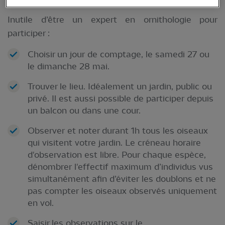
Inutile d’être un expert en ornithologie pour
participer :
Choisir un jour de comptage, le samedi 27 ou
le dimanche 28 mai.
Trouver le lieu. Idéalement un jardin, public ou
privé. Il est aussi possible de participer depuis
un balcon ou dans une cour.
Observer et noter durant 1h tous les oiseaux
qui visitent votre jardin. Le créneau horaire
d'observation est libre. Pour chaque espèce,
dénombrer l'effectif maximum d’individus vus
simultanément afin d’éviter les doublons et ne
pas compter les oiseaux observés uniquement
en vol.
Saisir les observations sur le