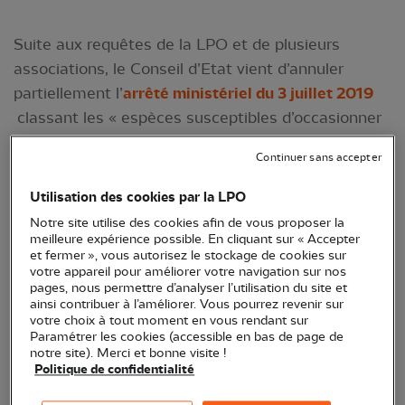
Suite aux requêtes de la LPO et de plusieurs
associations, le Conseil d’Etat vient d’annuler
partiellement l’
arrêté ministériel du 3 juillet 2019
classant les « espèces susceptibles d’occasionner
des dégâts » (ESOD, anciennement dénommés
Continuer sans accepter
nuisibles) dans les départements français. Une
victoire en demi-teinte pour la LPO qui compte
Utilisation des cookies par la LPO
bien obtenir des modifications substantielles au
Notre site utilise des cookies afin de vous proposer la
prochain arrêté triennal en préparation.
meilleure expérience possible. En cliquant sur « Accepter
et fermer », vous autorisez le stockage de cookies sur
votre appareil pour améliorer votre navigation sur nos
pages, nous permettre d’analyser l’utilisation du site et
ainsi contribuer à l’améliorer. Vous pourrez revenir sur
votre choix à tout moment en vous rendant sur
Paramétrer les cookies (accessible en bas de page de
notre site). Merci et bonne visite !
Politique de confidentialité