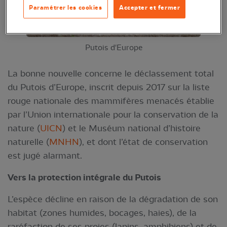
Paramétrer les cookies
Accepter et fermer
Putois d'Europe
La bonne nouvelle concerne le déclassement total
du Putois d’Europe, inscrit depuis 2017 sur la liste
rouge nationale des mammifères menacés établie
par l’Union internationale pour la conservation de la
nature (
UICN
) et le Muséum national d’histoire
naturelle (
MNHN
), et dont l’état de conservation
est jugé alarmant.
Vers la protection intégrale du Putois
L’espèce décline en raison de la dégradation de son
habitat (zones humides, bocages, haies), de la
raréfaction de ses proies (lapins, amphibiens) et de