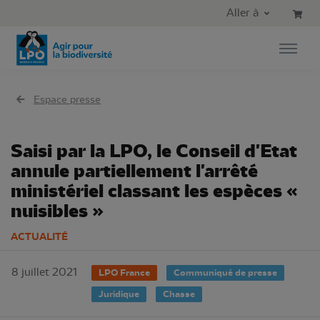
Aller au contenu principal
Aller au menu principal
Aller à
Aller à la recherche
Espace presse
Saisi par la LPO, le Conseil d'Etat
annule partiellement l'arrêté
ministériel classant les espèces «
nuisibles »
ACTUALITÉ
8 juillet 2021
LPO France
Communiqué de presse
Juridique
Chasse