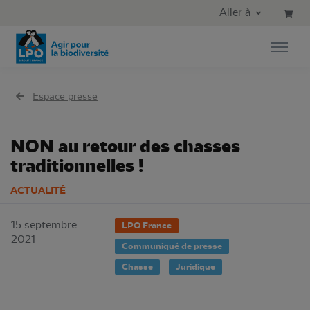
Aller au contenu principal
Aller au menu principal
Aller à
Aller à la recherche
Espace presse
NON au retour des chasses
traditionnelles !
ACTUALITÉ
15 septembre
LPO France
2021
Communiqué de presse
Chasse
Juridique