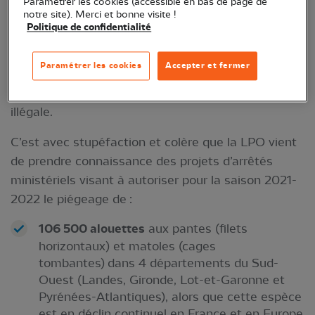
Paramétrer les cookies (accessible en bas de page de
notre site). Merci et bonne visite !
présider l’Union Européenne, le Président
Politique de confidentialité
français s’apprête à autoriser le piégeage
traditionnel de plus de 110.000 oiseaux sauvages,
Paramétrer les cookies
Accepter et fermer
alors que le Conseil d’Etat et la Cour de Justice
Européenne ont récemment déclaré cette pratique
illégale.
C’est avec stupéfaction et colère que la LPO vient
de prendre connaissance des projets d’arrêtés
ministériels visant à autoriser pour la saison 2021-
2022 le piégeage de :
106 500 alouettes
aux pantes (filets
horizontaux) et matoles (cages
tombantes) dans 4 départements du Sud-
Ouest (Landes, Gironde, Lot-et-Garonne et
Pyrénées-Atlantiques), alors que cette espèce
est en déclin continuel en France et en Europe