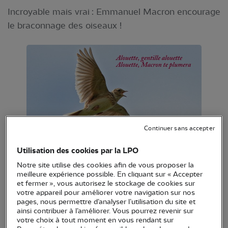
Incroyable mais vrai : Emmanuel Macron encourage
le braconnage des oiseaux !
Continuer sans accepter
Utilisation des cookies par la LPO
Au lendemain du Congrès mondial de l’Union
Notre site utilise des cookies afin de vous proposer la
internationale de conservation de la nature à
meilleure expérience possible. En cliquant sur « Accepter
et fermer », vous autorisez le stockage de cookies sur
Marseille où il déclarait la main sur le cœur sa
votre appareil pour améliorer votre navigation sur nos
détermination à porter les enjeux de protection de
pages, nous permettre d’analyser l’utilisation du site et
ainsi contribuer à l’améliorer. Vous pourrez revenir sur
la biodiversité à hauteur de la bataille engagée
votre choix à tout moment en vous rendant sur
contre le changement climatique, et à la veille de