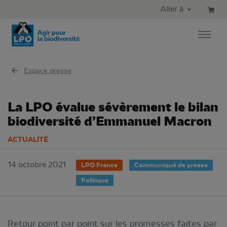
Aller au contenu principal
Aller au menu principal
Aller à
Aller à la recherche
Espace presse
La LPO évalue sévèrement le bilan
biodiversité d’Emmanuel Macron
ACTUALITÉ
14 octobre 2021
LPO France
Communiqué de presse
Politique
Retour point par point sur les promesses faites par