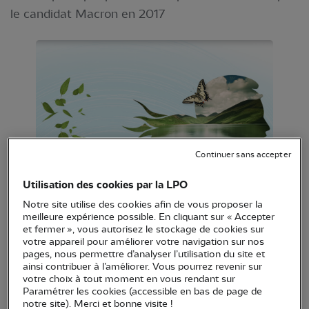
le candidat Macron en 2017
Continuer sans accepter
En avril 2017, la LPO avait questionné les candidats
Utilisation des cookies par la LPO
à l’élection présidentielle sur leurs propositions en
Notre site utilise des cookies afin de vous proposer la
meilleure expérience possible. En cliquant sur « Accepter
matière de protection de la biodiversité. Emmanuel
et fermer », vous autorisez le stockage de cookies sur
Macron avait répondu à nos questions sur ses
votre appareil pour améliorer votre navigation sur nos
pages, nous permettre d’analyser l’utilisation du site et
ambitions écologiques. Six mois avant l’échéance
ainsi contribuer à l’améliorer. Vous pourrez revenir sur
de son mandat, la LPO a analysé les résultats
votre choix à tout moment en vous rendant sur
Paramétrer les cookies (accessible en bas de page de
obtenus par le Président de la République au
notre site). Merci et bonne visite !