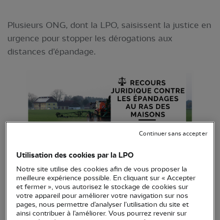
Plusieurs ONG, dont la LPO, saisissent la justice en
urgence pour stopper les dérogations aux
distances d’épandage.
Continuer sans accepter
Utilisation des cookies par la LPO
Notre site utilise des cookies afin de vous proposer la
Sous le prétexte du Covid-19, le gouvernement
meilleure expérience possible. En cliquant sur « Accepter
accorde des réductions supplémentaires pour
et fermer », vous autorisez le stockage de cookies sur
votre appareil pour améliorer votre navigation sur nos
épandre des pesticides à des distances encore plus
pages, nous permettre d’analyser l’utilisation du site et
faibles des habitations que celles déjà insuffisantes
ainsi contribuer à l’améliorer. Vous pourrez revenir sur