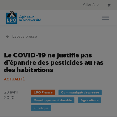
Aller au contenu principal
Aller au menu principal
Aller à
Aller à la recherche
Espace presse
Le COVID-19 ne justifie pas
d’épandre des pesticides au ras
des habitations
ACTUALITÉ
23 avril
LPO France
Communiqué de presse
2020
Développement durable
Agriculture
Juridique