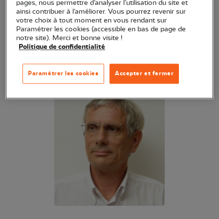
general. Estoy especialmente involucrado en el
pages, nous permettre d’analyser l’utilisation du site et
ainsi contribuer à l’améliorer. Vous pourrez revenir sur
desarrollo de bases de datos naturalistas a nivel
votre choix à tout moment en vous rendant sur
regional. Mi deseo es representar a la Región
Paramétrer les cookies (accessible en bas de page de
notre site). Merci et bonne visite !
Centre-Val de Loire en el Consejo de
Politique de confidentialité
Administración de la LPO France y poner a
disposición mi compromiso y mis varias aptitudes.
Paramétrer les cookies
Accepter et fermer