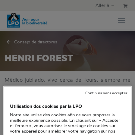
Aller au contenu principal
Aller au menu principal
Aller à
Aller à la recherche
Consejo de directores
HENRI FOREST
Médico jubilado, vivo cerca de Tours, siempre me
han apasionado las aves y la naturaleza. Soy
Continuer sans accepter
miembro de la LPO desde hace 30 años y participo
desde hace 5 años en el Consejo de Administración
Utilisation des cookies par la LPO
de la LPO Touraine. Fui uno de los precursores de la
Notre site utilise des cookies afin de vous proposer la
prefiguración de la LPO Centre-Val de Loire, que se
meilleure expérience possible. En cliquant sur « Accepter
et fermer », vous autorisez le stockage de cookies sur
fundó en 2021 y de la que ahora soy secretario
votre appareil pour améliorer votre navigation sur nos